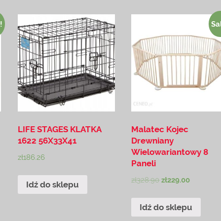
!
Sa
LIFE STAGES KLATKA
Malatec Kojec
1622 56X33X41
Drewniany
Wielowariantowy 8
zł
186.26
Paneli
zł
328.90
zł
229.00
Idź do sklepu
Idź do sklepu