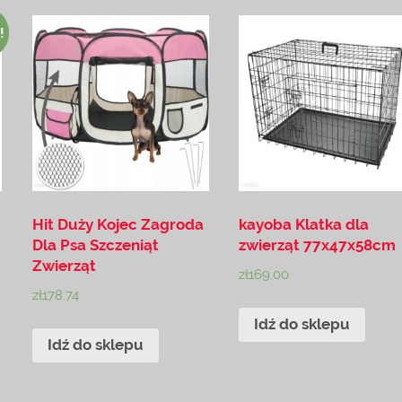
!
Hit Duży Kojec Zagroda
kayoba Klatka dla
Dla Psa Szczeniąt
zwierząt 77x47x58cm
Zwierząt
zł
169.00
zł
178.74
Idź do sklepu
Idź do sklepu