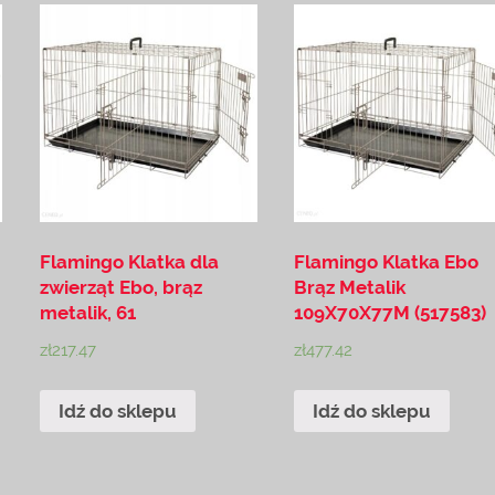
Flamingo Klatka dla
Flamingo Klatka Ebo
zwierząt Ebo, brąz
Brąz Metalik
metalik, 61
109X70X77M (517583)
zł
217.47
zł
477.42
Idź do sklepu
Idź do sklepu