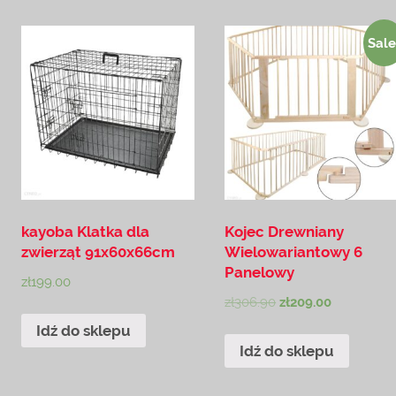
Sale
kayoba Klatka dla
Kojec Drewniany
zwierząt 91x60x66cm
Wielowariantowy 6
Panelowy
zł
199.00
zł
306.90
zł
209.00
Idź do sklepu
Idź do sklepu