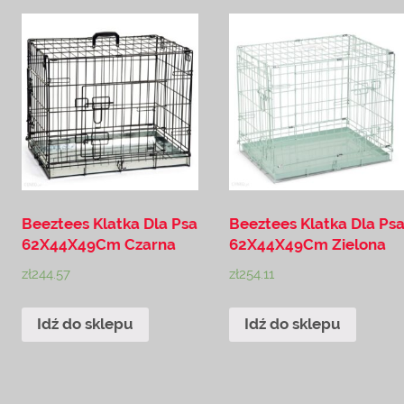
Beeztees Klatka Dla Psa
Beeztees Klatka Dla Ps
62X44X49Cm Czarna
62X44X49Cm Zielona
zł
244.57
zł
254.11
Idź do sklepu
Idź do sklepu