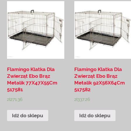
Flamingo Klatka Dla
Flamingo Klatka Dla
Zwierząt Ebo Brąz
Zwierząt Ebo Brąz
Metalik 77X47X55Cm
Metalik 92X56X64Cm
517581
517582
zł
271.36
zł
337.26
Idź do sklepu
Idź do sklepu