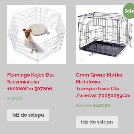
Sale
Flamingo Kojec Dla
Gmm Group Klatka
Szczeniaczka
Metalowa
160X80Cm 507806
Transportowa Dla
Zwierząt 70X50X59Cm
zł
325.17
zł
144.00
zł
119.00
Idź do sklepu
Idź do sklepu