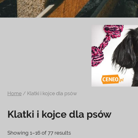
Zoologiczny
ciekawe
informacje
na
temat
terrarystyki
i
akwarystyki.
Zapraszamy!
Home
/ Klatki i kojce dla psów
Klatki i kojce dla psów
Showing 1–16 of 77 results