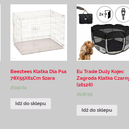
a
Beeztees Klatka Dla Psa
Eu Trade Duży Kojec
78X55X61Cm Szara
Zagroda Klatka Czarn
(16126)
zł
349.04
zł
138.99
Idź do sklepu
Idź do sklepu