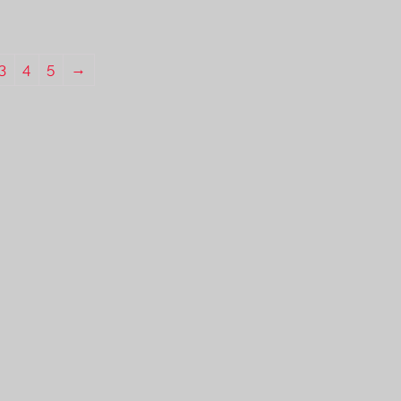
3
4
5
→