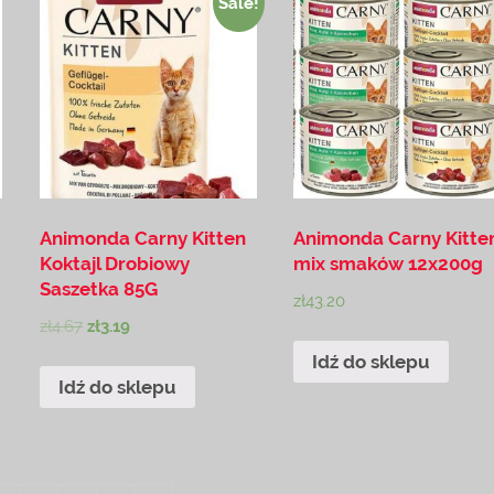
Sale!
Animonda Carny Kitten
Animonda Carny Kitte
Koktajl Drobiowy
mix smaków 12x200g
Saszetka 85G
zł
43.20
zł
4.67
zł
3.19
Idź do sklepu
Idź do sklepu