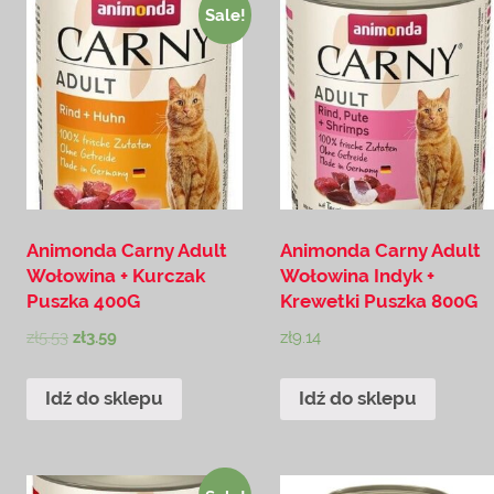
Sale!
Animonda Carny Adult
Animonda Carny Adult
Wołowina + Kurczak
Wołowina Indyk +
Puszka 400G
Krewetki Puszka 800G
zł
5.53
zł
3.59
zł
9.14
Idź do sklepu
Idź do sklepu