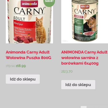
Sale!
Animonda Carny Adult
ANIMONDA Carny Adult
Wołowina Puszka 800G
wołowina sarnina z
borówkami 6x400g
zł
9.14
zł
8.99
zł
23.70
Idź do sklepu
Idź do sklepu