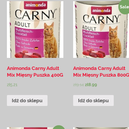
Sale
Animonda Carny Adult
Animonda Carny Adult
Mix Mięsny Puszka 400G
Mix Mięsny Puszka 800
zł
5.21
zł
9.14
zł
8.99
Idź do sklepu
Idź do sklepu