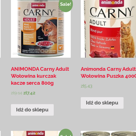
Sale!
ANIMONDA Carny Adult
Animonda Carny Adul
Wołowina kurczak
Wołowina Puszka 400
kacze serca 800g
zł
5.43
zł
9.14
zł
7.42
Idź do sklepu
Idź do sklepu