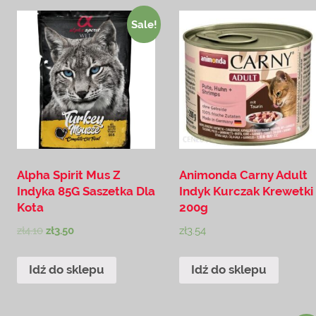
Sale!
Alpha Spirit Mus Z
Animonda Carny Adult
Indyka 85G Saszetka Dla
Indyk Kurczak Krewetki
Kota
200g
zł
4.10
zł
3.50
zł
3.54
Idź do sklepu
Idź do sklepu