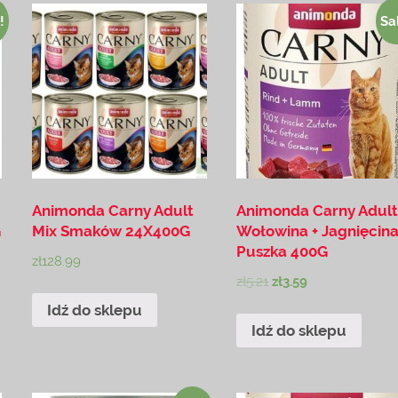
!
Sa
Animonda Carny Adult
Animonda Carny Adul
G
Mix Smaków 24X400G
Wołowina + Jagnięcin
Puszka 400G
zł
128.99
zł
5.21
zł
3.59
Idź do sklepu
Idź do sklepu