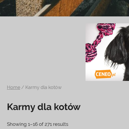
Zoologiczny
ciekawe
informacje
na
temat
terrarystyki
i
akwarystyki.
Zapraszamy!
Home
/ Karmy dla kotów
Karmy dla kotów
Showing 1–16 of 271 results