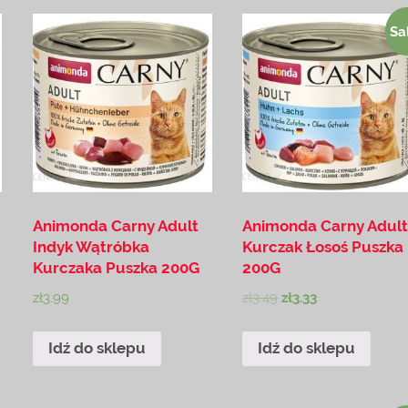
Sa
Animonda Carny Adult
Animonda Carny Adul
Indyk Wątróbka
Kurczak Łosoś Puszka
Kurczaka Puszka 200G
200G
zł
3.99
zł
3.49
zł
3.33
Idź do sklepu
Idź do sklepu