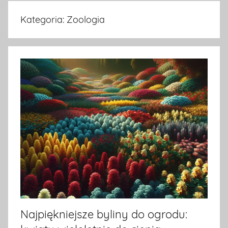
na
Kategoria:
Zoologia
temat
terrarystyki
i
akwarystyki.
Zapraszamy!
Najpiękniejsze byliny do ogrodu: