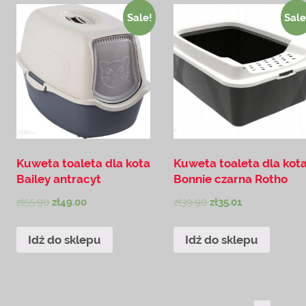
Sale!
Sale
Kuweta toaleta dla kota
Kuweta toaleta dla kot
Bailey antracyt
Bonnie czarna Rotho
zł
55.90
zł
49.00
zł
39.90
zł
35.01
Idź do sklepu
Idź do sklepu