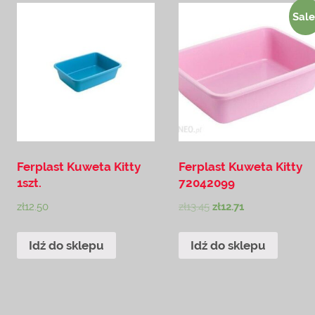
Sale
Ferplast Kuweta Kitty
Ferplast Kuweta Kitty
1szt.
72042099
zł
12.50
zł
13.45
zł
12.71
Idź do sklepu
Idź do sklepu