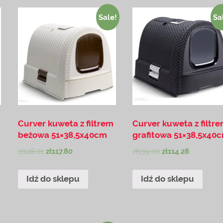
Sale!
Sa
Curver kuweta z filtrem
Curver kuweta z filtr
beżowa 51×38,5x40cm
grafitowa 51×38,5x40
zł
148.01
zł
117.80
zł
139.00
zł
114.28
Idź do sklepu
Idź do sklepu