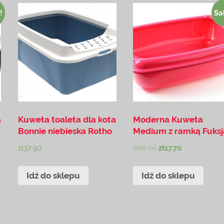
!
Sa
a
Kuweta toaleta dla kota
Moderna Kuweta
Bonnie niebieska Rotho
Medium z ramką Fuksj
zł
37.90
zł
18.00
zł
17.70
Idź do sklepu
Idź do sklepu