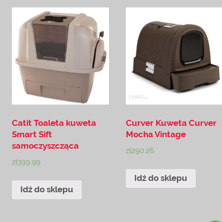
Catit Toaleta kuweta
Curver Kuweta Curver
Smart Sift
Mocha Vintage
samoczyszcząca
zł
290.26
zł
399.99
Idź do sklepu
Idź do sklepu