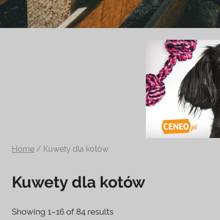
Zoologiczny
ciekawe
informacje
na
temat
terrarystyki
i
akwarystyki.
Zapraszamy!
Home
/ Kuwety dla kotów
Kuwety dla kotów
Showing 1–16 of 84 results