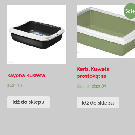
Sale
Kerbl Kuweta
kayoba Kuweta
prostokątna
zł
29.99
zł
25.49
zł
23.87
Idź do sklepu
Idź do sklepu