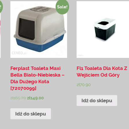
!
Sale!
Ferplast Toaleta Maxi
Fl1 Toaleta Dla Kota Z
Bella Biało-Niebieska –
Wejściem Od Góry
Dla Dużego Kota
zł
70.90
[72070099]
zł
165.79
zł
149.00
Idź do sklepu
Idź do sklepu