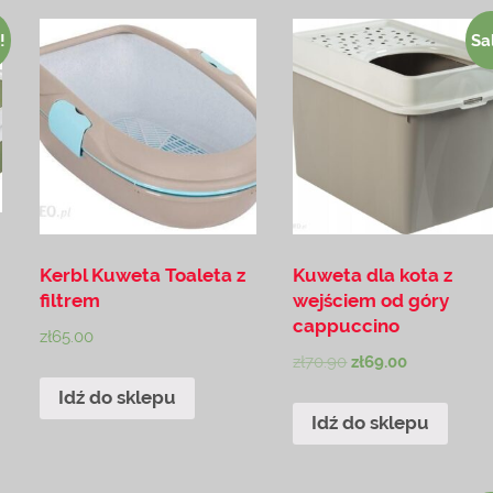
!
Sa
Kerbl Kuweta Toaleta z
Kuweta dla kota z
filtrem
wejściem od góry
cappuccino
zł
65.00
zł
70.90
zł
69.00
Idź do sklepu
Idź do sklepu