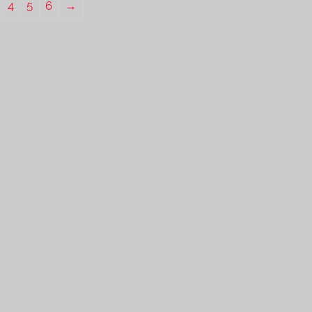
4
5
6
→