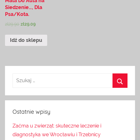
Mata Do Auta na
Siedzenie…, Dla
Psa/Kota.
zł
29.90
zł
29.09
Idź do sklepu
Ostatnie wpisy
Zaćma u zwierząt: skuteczne leczenie i
diagnostyka we Wrocławiu i Trzebnicy