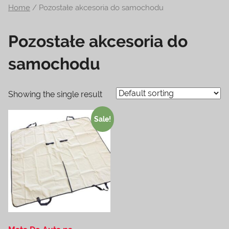
Home
/ Pozostałe akcesoria do samochodu
na
temat
Pozostałe akcesoria do
terrarystyki
i
samochodu
akwarystyki.
Zapraszamy!
Showing the single result
Sale!