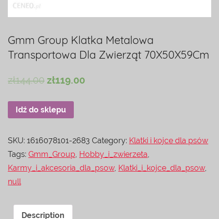
Gmm Group Klatka Metalowa
Transportowa Dla Zwierząt 70X50X59Cm
zł
144.00
zł
119.00
Idź do sklepu
SKU:
1616078101-2683
Category:
Klatki i kojce dla psów
Tags:
Gmm_Group
,
Hobby_i_zwierzeta
,
Karmy_i_akcesoria_dla_psow
,
Klatki_i_kojce_dla_psow
,
null
Description