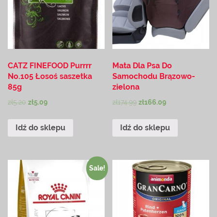
CATZ FINEFOOD Purrrr
Mata Dla Psa Do
No.105 Łosoś saszetka
Samochodu Brązowo-
85g
zielona
zł
5.20
zł
5.09
zł
174.99
zł
166.09
Idź do sklepu
Idź do sklepu
Sale!