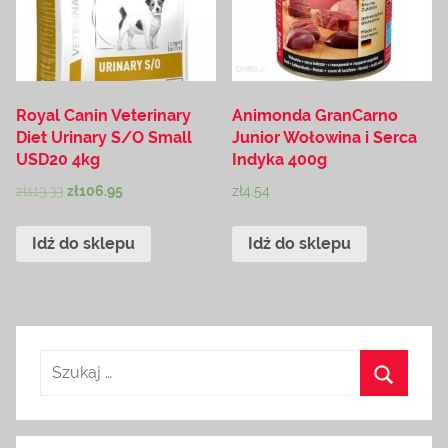
Royal Canin Veterinary
Animonda GranCarno
Diet Urinary S/O Small
Junior Wołowina i Serca
USD20 4kg
Indyka 400g
zł
113.33
zł
106.95
zł
4.54
Idź do sklepu
Idź do sklepu