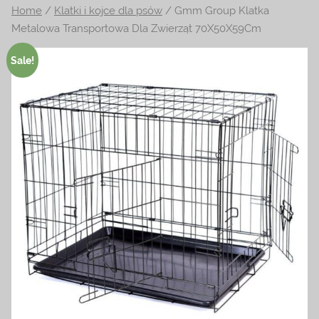
Home
/
Klatki i kojce dla psów
/ Gmm Group Klatka
na
Metalowa Transportowa Dla Zwierząt 70X50X59Cm
temat
terrarystyki
Sale!
i
akwarystyki.
Zapraszamy!