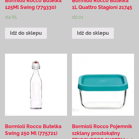
Bormioli Rocco Butelka
Bormioli Rocco Butelka
125Ml Swing (779330)
1L Quattro Stagioni 21745
zł
4.65
zł
2.01
Idź do sklepu
Idź do sklepu
Bormioli Rocco Butelka
Bormioli Rocco Pojemnik
Swing 250 Ml (775721)
szklany prostokątny