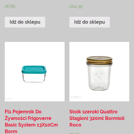
zł
7.85
zł
14.39
Idź do sklepu
Idź do sklepu
Fl1 Pojemnik Do
Słoik szeroki Quattro
Żywności Frigoverre
Stagioni 320ml Bormioli
Basic System 13X10Cm
Roco
Borm