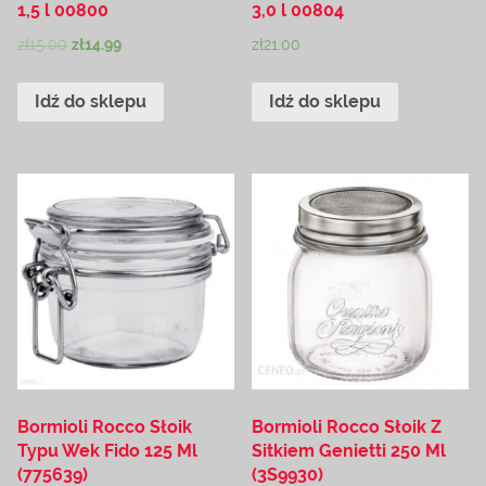
1,5 l 00800
3,0 l 00804
zł
15.00
zł
14.99
zł
21.00
Idź do sklepu
Idź do sklepu
Bormioli Rocco Słoik
Bormioli Rocco Słoik Z
Typu Wek Fido 125 Ml
Sitkiem Genietti 250 Ml
(775639)
(3S9930)