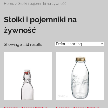
Home
/ Słoiki i pojemniki na żywność
na
temat
Słoiki i pojemniki na
terrarystyki
i
żywność
akwarystyki.
Zapraszamy!
Showing all 14 results