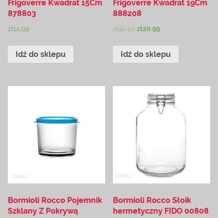
Frigoverre Kwadrat 15Cm
Frigoverre Kwadrat 19Cm
878803
888208
zł
14.99
zł
30.10
zł
20.99
Idź do sklepu
Idź do sklepu
Bormioli Rocco Pojemnik
Bormioli Rocco Słoik
Szklany Z Pokrywą
hermetyczny FIDO 00808