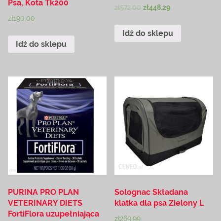
Psa, Kota Tk200
zł
572.00
zł
448.29
zł
190.00
Idź do sklepu
Idź do sklepu
PURINA PRO PLAN
Solognac Składana
VETERINARY DIETS
klatka dla psa Zielony L
FortiFlora uzupełniająca
zł
269.99