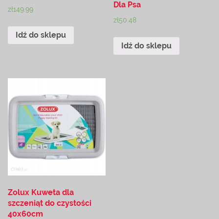
Dla Psa
zł
149.99
zł
50.48
Idź do sklepu
Idź do sklepu
Zolux Kuweta dla
szczeniąt do czystości
40x60cm