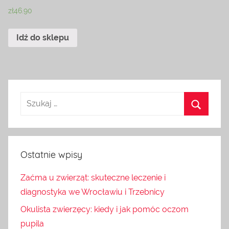
zł
46.90
Idź do sklepu
Ostatnie wpisy
Zaćma u zwierząt: skuteczne leczenie i
diagnostyka we Wrocławiu i Trzebnicy
Okulista zwierzęcy: kiedy i jak pomóc oczom
pupila