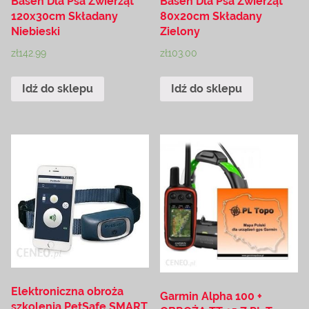
Basen Dla Psa Zwierząt
Basen Dla Psa Zwierząt
120x30cm Składany
80x20cm Składany
Niebieski
Zielony
zł
142.99
zł
103.00
Idź do sklepu
Idź do sklepu
Elektroniczna obroża
Garmin Alpha 100 +
szkolenia PetSafe SMART