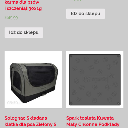
karma dla psów
i szczeniąt 30x1g
Idź do sklepu
zł
89.99
Idź do sklepu
Solognac Składana
Spark toaleta Kuweta
klatka dla psa Zielony S
Maty Chłonne Podkłady