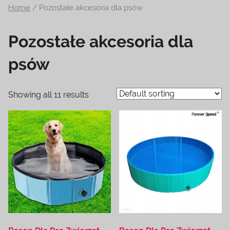
Home
/ Pozostałe akcesoria dla psów
na
temat
Pozostałe akcesoria dla
terrarystyki
i
psów
akwarystyki.
Zapraszamy!
Showing all 11 results