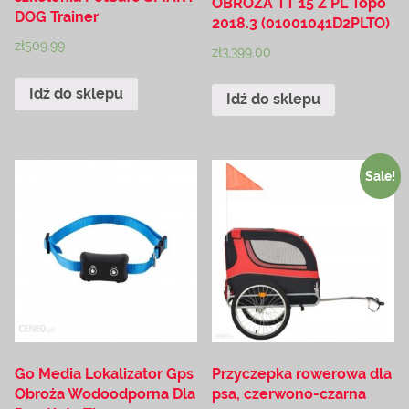
OBROŻA TT 15 Z PL Topo
DOG Trainer
2018.3 (01001041D2PLTO)
zł
509.99
zł
3,399.00
Idź do sklepu
Idź do sklepu
Sale!
Go Media Lokalizator Gps
Przyczepka rowerowa dla
Obroża Wodoodporna Dla
psa, czerwono-czarna