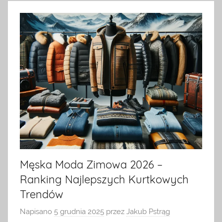
na
temat
terrarystyki
i
akwarystyki.
Zapraszamy!
Męska Moda Zimowa 2026 –
Ranking Najlepszych Kurtkowych
Trendów
Napisano
5 grudnia 2025
przez
Jakub Pstrąg