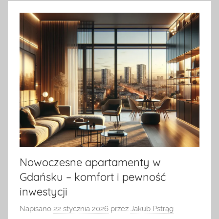
na
temat
terrarystyki
i
akwarystyki.
Zapraszamy!
Nowoczesne apartamenty w
Gdańsku – komfort i pewność
inwestycji
Napisano
22 stycznia 2026
przez
Jakub Pstrąg