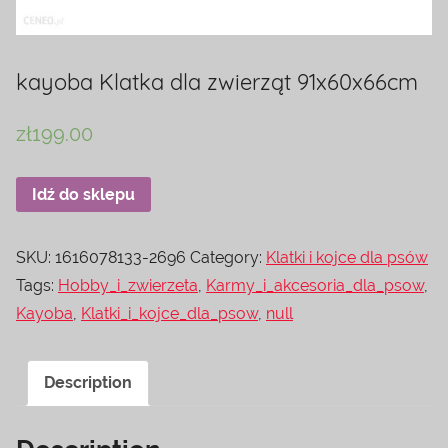
kayoba Klatka dla zwierząt 91x60x66cm
zł
199.00
Idź do sklepu
SKU:
1616078133-2696
Category:
Klatki i kojce dla psów
Tags:
Hobby_i_zwierzeta
,
Karmy_i_akcesoria_dla_psow
,
Kayoba
,
Klatki_i_kojce_dla_psow
,
null
Description