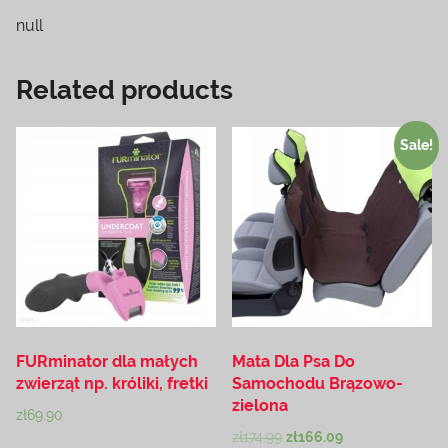
null
Related products
Sale!
FURminator dla małych
Mata Dla Psa Do
zwierząt np. króliki, fretki
Samochodu Brązowo-
zielona
zł
69.90
zł
174.99
zł
166.09