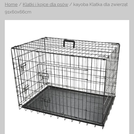
Home
/
Klatki i kojce dla psów
/ kayoba Klatka dla zwierząt
na
91x60x66cm
temat
terrarystyki
i
akwarystyki.
Zapraszamy!