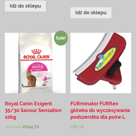
Idź do sklepu
Idź do sklepu
Sale!
Royal Canin Exigent
FURminator FURflex
35/30 Savour Sensation
główka do wyczesywania
10kg
podszerstka dla psów L
zł
245.40
zł
194.70
zł
81.18