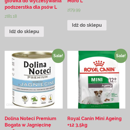
główka do wyczesywania
Moro L
podszerstka dla psów L
zł
79.99
zł
81.18
Idź do sklepu
Idź do sklepu
Sale!
Sale!
Dolina Noteci Premium
Royal Canin Mini Ageing
Bogata w Jagnięcinę
+12 3,5kg