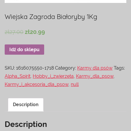
Wiejska Zagroda Białoryby 1Kg
zł
27.00
zł
20.99
Idź do sklepu
SKU:
1616075550-1718
Category:
Karmy dla psów
Tags:
Alpha_Spirit
,
Hobby_i_zwierzeta
,
Karmy_dla_psow
,
Karmy_i_akcesoria_dla_psow
,
null
Description
Description