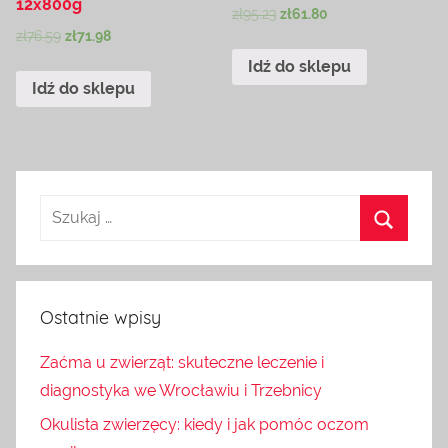
12x800g
zł
95.23
zł
61.80
zł
76.59
zł
71.98
Idź do sklepu
Idź do sklepu
Ostatnie wpisy
Zaćma u zwierząt: skuteczne leczenie i
diagnostyka we Wrocławiu i Trzebnicy
Okulista zwierzęcy: kiedy i jak pomóc oczom