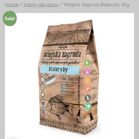
Home
/
Karmy dla psów
/ Wiejska Zagroda Białoryby 1Kg
na
temat
Sale!
terrarystyki
i
akwarystyki.
Zapraszamy!