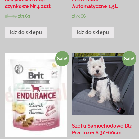
szynkowe Nr 4 2szt
Automatyczne 1,5L
zł
4.30
zł
3.63
zł
73.86
Idź do sklepu
Idź do sklepu
Sale!
Sale!
Szelki Samochodowe Dla
Psa Trixie S 30-60cm