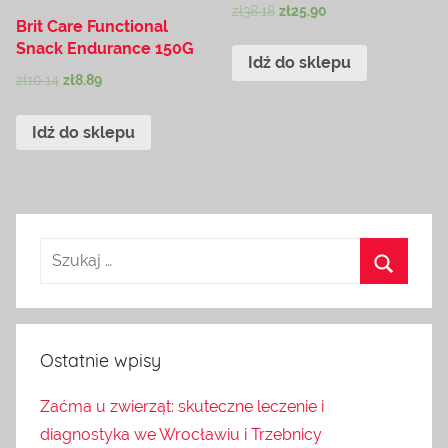
zł
38.18
zł
25.90
Brit Care Functional
Snack Endurance 150G
Idź do sklepu
zł
10.14
zł
8.89
Idź do sklepu
Ostatnie wpisy
Zaćma u zwierząt: skuteczne leczenie i
diagnostyka we Wrocławiu i Trzebnicy