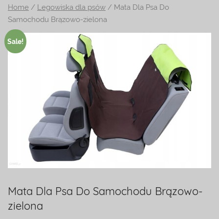
Home
/
Legowiska dla psów
/ Mata Dla Psa Do
na
Samochodu Brązowo-zielona
temat
terrarystyki
Sale!
i
akwarystyki.
Zapraszamy!
Mata Dla Psa Do Samochodu Brązowo-
zielona