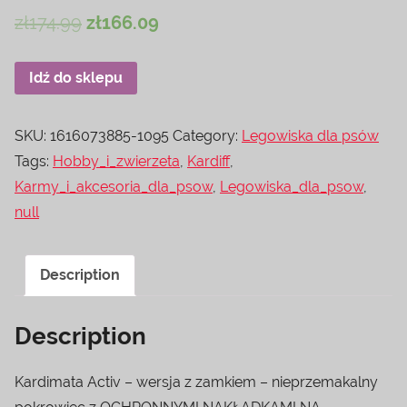
zł
174.99
zł
166.09
Idź do sklepu
SKU:
1616073885-1095
Category:
Legowiska dla psów
Tags:
Hobby_i_zwierzeta
,
Kardiff
,
Karmy_i_akcesoria_dla_psow
,
Legowiska_dla_psow
,
null
Description
Description
Kardimata Activ – wersja z zamkiem – nieprzemakalny