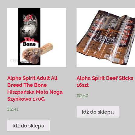
Alpha Spirit Adult All
Alpha Spirit Beef Sticks
Breed The Bone
16szt
Hiszpańska Mała Noga
zł
3.50
Szynkowa 170G
zł
2.41
Idź do sklepu
Idź do sklepu