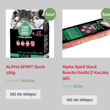
Sale!
Sale
ALPHA SPIRIT Duck
Alpha Spirit Duck
12kg
Snacks Kostki Z Kaczką
35G
zł
269.00
zł
227.99
zł
3.50
zł
2.99
Idź do sklepu
Idź do sklepu