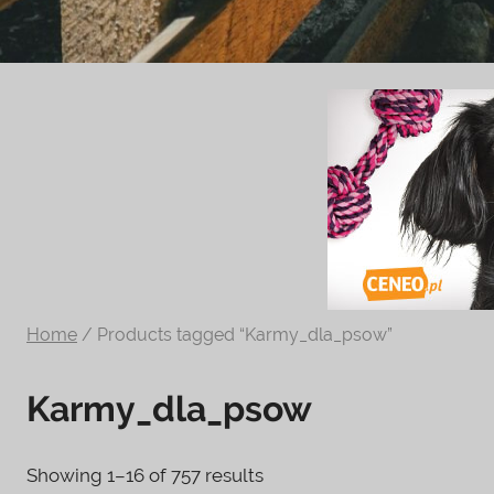
Zoologiczny
ciekawe
informacje
na
temat
terrarystyki
i
akwarystyki.
Zapraszamy!
Home
/ Products tagged “Karmy_dla_psow”
Karmy_dla_psow
Showing 1–16 of 757 results