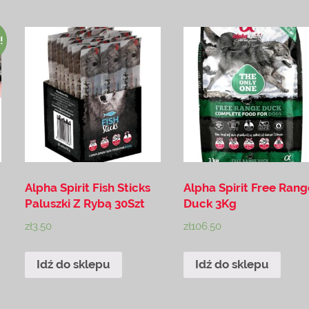
!
Alpha Spirit Fish Sticks
Alpha Spirit Free Ran
Paluszki Z Rybą 30Szt
Duck 3Kg
zł
3.50
zł
106.50
Idź do sklepu
Idź do sklepu