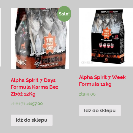
Sale!
Alpha Spirit 7 Week
Alpha Spirit 7 Days
Formula 12kg
Formula Karma Bez
Zbóż 12Kg
zł
199.00
zł
181.71
zł
157.00
Idź do sklepu
Idź do sklepu