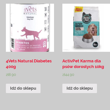
4Vets Natural Diabetes
ActivPet Karma dla
400g
psów dorosłych 10kg
zł
8.90
zł
44.90
Idź do sklepu
Idź do sklepu