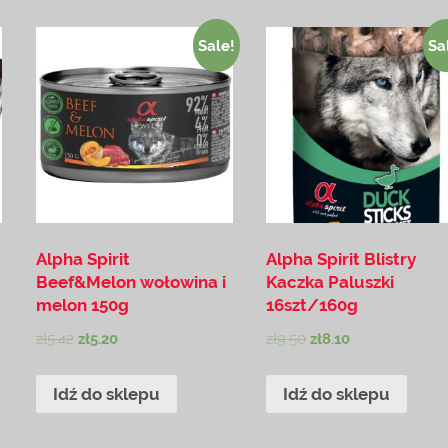
Sale!
Sa
Alpha Spirit
Alpha Spirit Blistry
Beef&Melon wołowina i
Kaczka Paluszki
melon 150g
16szt/160g
zł
5.42
zł
5.20
zł
9.50
zł
8.10
Idź do sklepu
Idź do sklepu