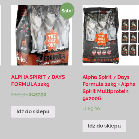
Sale!
ALPHA SPIRIT 7 DAYS
Alpha Spirit 7 Days
FORMULA 12kg
Formula 12kg + Alpha
Spirit Multiprotein
zł
175.99
zł
157.90
9x200G
zł
189.00
Idź do sklepu
Idź do sklepu