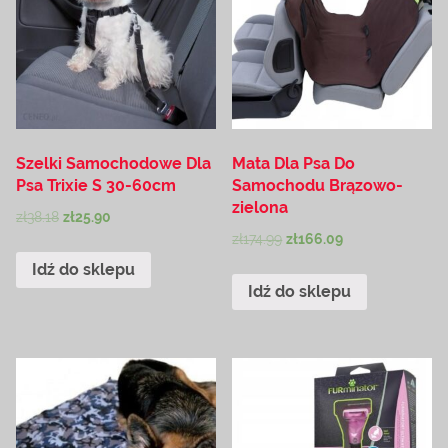
Szelki Samochodowe Dla
Mata Dla Psa Do
Psa Trixie S 30-60cm
Samochodu Brązowo-
zielona
zł
38.18
zł
25.90
zł
174.99
zł
166.09
Idź do sklepu
Idź do sklepu