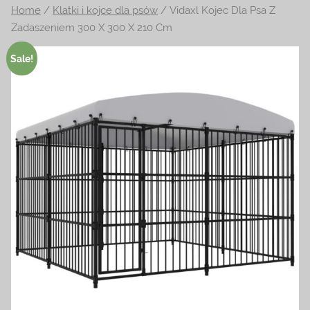
Home
/
Klatki i kojce dla psów
/ Vidaxl Kojec Dla Psa Z
na
Zadaszeniem 300 X 300 X 210 Cm
temat
terrarystyki
Sale!
i
akwarystyki.
Zapraszamy!