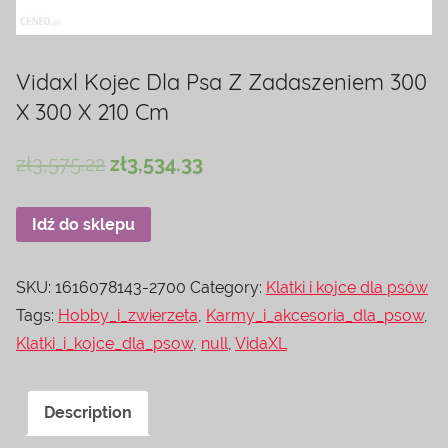
Vidaxl Kojec Dla Psa Z Zadaszeniem 300
X 300 X 210 Cm
zł
3,575.22
zł
3,534.33
Idź do sklepu
SKU:
1616078143-2700
Category:
Klatki i kojce dla psów
Tags:
Hobby_i_zwierzeta
,
Karmy_i_akcesoria_dla_psow
,
Klatki_i_kojce_dla_psow
,
null
,
VidaXL
Description