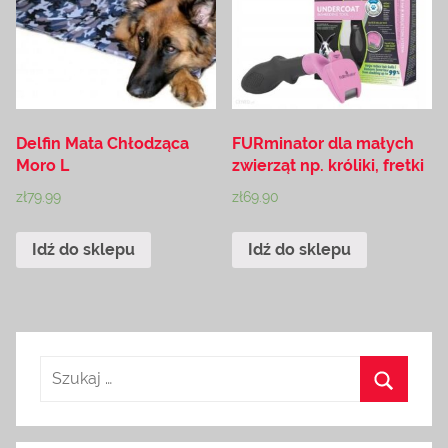
Delfin Mata Chłodząca
FURminator dla małych
Moro L
zwierząt np. króliki, fretki
zł
79.99
zł
69.90
Idź do sklepu
Idź do sklepu