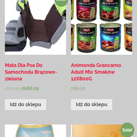
Mata Dla Psa Do
Animonda Grancarno
Samochodu Brązowo-
Adult Mix Smaków
zielona
12X800G
zł
174.99
zł
166.09
zł
89.90
Idź do sklepu
Idź do sklepu
Sale!