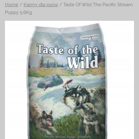
Home
/
Karmy dla psów
/ Taste Of Wild The Pacific Stream
na
Puppy 5,6Kg
temat
terrarystyki
i
akwarystyki.
Zapraszamy!