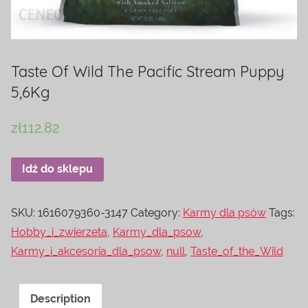
Taste Of Wild The Pacific Stream Puppy
5,6Kg
zł
112.82
Idź do sklepu
SKU:
1616079360-3147
Category:
Karmy dla psów
Tags:
Hobby_i_zwierzeta
,
Karmy_dla_psow
,
Karmy_i_akcesoria_dla_psow
,
null
,
Taste_of_the_Wild
Description