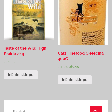
Taste of the Wild High
Catz Finefood Cielęcina
Prairie 2kg
400G
zł
36.15
zł
11.20
zł
9.90
Idź do sklepu
Idź do sklepu