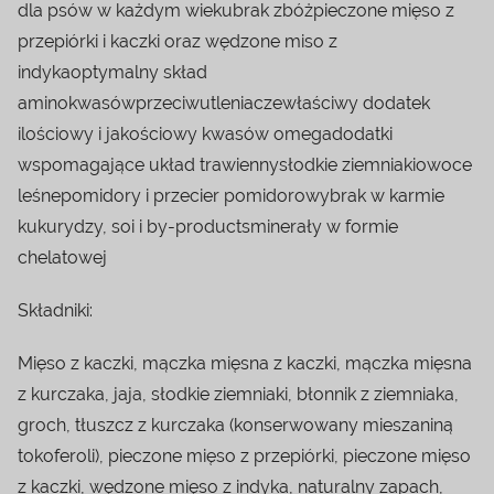
dla psów w każdym wiekubrak zbóżpieczone mięso z
przepiórki i kaczki oraz wędzone miso z
indykaoptymalny skład
aminokwasówprzeciwutleniaczewłaściwy dodatek
ilościowy i jakościowy kwasów omegadodatki
wspomagające układ trawiennysłodkie ziemniakiowoce
leśnepomidory i przecier pomidorowybrak w karmie
kukurydzy, soi i by-productsminerały w formie
chelatowej
Składniki:
Mięso z kaczki, mączka mięsna z kaczki, mączka mięsna
z kurczaka, jaja, słodkie ziemniaki, błonnik z ziemniaka,
groch, tłuszcz z kurczaka (konserwowany mieszaniną
tokoferoli), pieczone mięso z przepiórki, pieczone mięso
z kaczki, wędzone mięso z indyka, naturalny zapach,