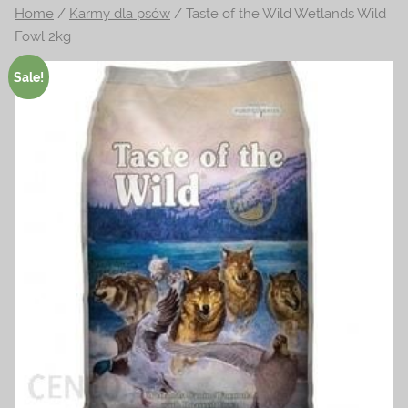
Home
/
Karmy dla psów
/ Taste of the Wild Wetlands Wild
na
Fowl 2kg
temat
terrarystyki
Sale!
i
akwarystyki.
Zapraszamy!