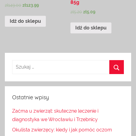
85g
zł
149.00
zł
123.99
zł
5.20
zł
5.09
Idź do sklepu
Idź do sklepu
Ostatnie wpisy
Zaćma u zwierząt: skuteczne leczenie i
diagnostyka we Wrocławiu i Trzebnicy
Okulista zwierzęcy: kiedy i jak pomóc oczom