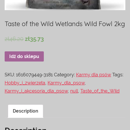
Taste of the Wild Wetlands Wild Fowl 2kg
zł
46.20
zł
35.73
Idź do sklepu
SKU:
1616079449-3181
Category:
Karmy dla psów
Tags:
Hobby_i_zwierzeta
,
Karmy_dla_psow
,
Karmy_i_akcesoria_dla_psow
,
null
,
Taste_of_the_Wild
Description