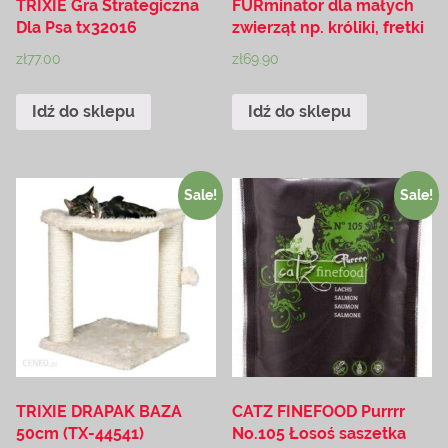
TRIXIE Gra Strategiczna
FURminator dla małych
Dla Psa tx32016
zwierząt np. króliki, fretki
zł
77.00
zł
69.90
Idź do sklepu
Idź do sklepu
Sale!
Sale!
TRIXIE DRAPAK BAZA
CATZ FINEFOOD Purrrr
50cm (TX-44541)
No.105 Łosoś saszetka