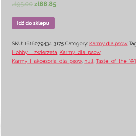
zł
95.00
zł
88.85
Idź do sklepu
SKU:
1616079434-3175
Category:
Karmy dla psów
Tag
Hobby_i_zwierzeta
,
Karmy_dla_psow
,
Karmy_i_akcesoria_dla_psow
,
null
,
Taste_of_the_Wi