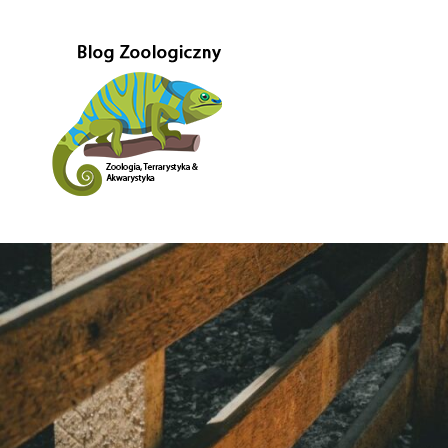
Przejdź
do
treści
Gady-
Blog
w
głównej
Gady
mierze
poświęcony
–
Zoologii.
Znajdziesz
Blog
tutaj
również