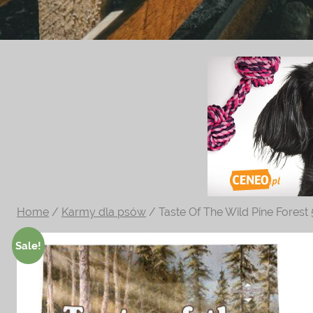
Zoologiczny
ciekawe
informacje
na
temat
terrarystyki
i
akwarystyki.
Zapraszamy!
Home
/
Karmy dla psów
/ Taste Of The Wild Pine Forest
Sale!