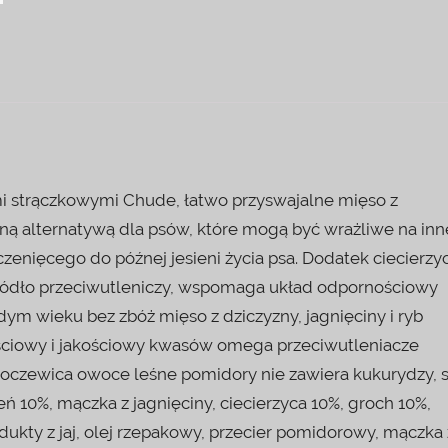
mi strączkowymi Chude, łatwo przyswajalne mięso z
ną alternatywą dla psów, które mogą być wrażliwe na inn
enięcego do późnej jesieni życia psa. Dodatek ciecierzyc
źródło przeciwutleniczy, wspomaga układ odpornościowy
ym wieku bez zbóż mięso z dziczyzny, jagnięciny i ryb
lościowy i jakościowy kwasów omega przeciwutleniacze
soczewica owoce leśne pomidory nie zawiera kukurydzy, s
ń 10%, mączka z jagnięciny, ciecierzyca 10%, groch 10%,
kty z jaj, olej rzepakowy, przecier pomidorowy, mączka 