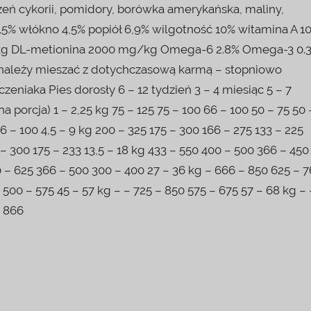
orzeń cykorii, pomidory, borówka amerykańska, maliny,
z 15% włókno 4,5% popiół 6,9% wilgotność 10% witamina A 1
U/kg DL-metionina 2000 mg/kg Omega-6 2.8% Omega-3 0.
 należy mieszać z dotychczasową karmą – stopniowo
eniaka Pies dorosły 6 – 12 tydzień 3 – 4 miesiąc 5 – 7
orcja) 1 – 2,25 kg 75 – 125 75 – 100 66 – 100 50 – 75 50 
66 – 100 4,5 – 9 kg 200 – 325 175 – 300 166 – 275 133 – 225
 – 300 175 – 233 13,5 – 18 kg 433 – 550 400 – 500 366 – 450
0 – 625 366 – 500 300 – 400 27 – 36 kg – 666 – 850 625 – 
 500 – 575 45 – 57 kg – – 725 – 850 575 – 675 57 – 68 kg – 
– 866