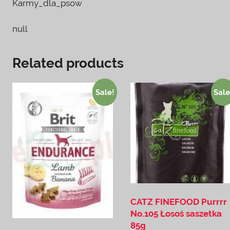
Karmy_dla_psow
null
Related products
Sale!
Sale
CATZ FINEFOOD Purrrr
No.105 Łosoś saszetka
85g