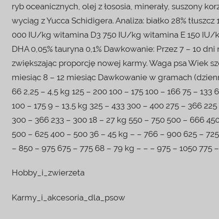
ryb oceanicznych, olej z łososia, minerały, suszony k
wyciąg z Yucca Schidigera. Analiza: białko 28% tłuszc
000 IU/kg witamina D3 750 IU/kg witamina E 150 I
DHA 0,05% tauryna 0,1% Dawkowanie: Przez 7 – 10 dni
zwiększając proporcję nowej karmy. Waga psa Wiek szcz
miesiąc 8 – 12 miesiąc Dawkowanie w gramach (dzienna p
66 2,25 – 4,5 kg 125 – 200 100 – 175 100 – 166 75 – 133 
100 – 175 9 – 13,5 kg 325 – 433 300 – 400 275 – 366 225
300 – 366 233 – 300 18 – 27 kg 550 – 750 500 – 666 45
500 – 625 400 – 500 36 – 45 kg – – 766 – 900 625 – 725
– 850 – 975 675 – 775 68 – 79 kg – – – 975 – 1050 775 
Hobby_i_zwierzeta
Karmy_i_akcesoria_dla_psow