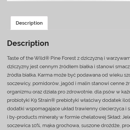
Description
Description
Taste of the Wild® Pine Forest z dziczyzną i warzywa
dziczyzny jest cennym źródłem białka i stanowi smacz
źródła białka. Karma może być podawana od wieku szcz
soczewicy, pomidorów, jagód i malin stanowi cenne 
organizmu oraz działa pro zdrowotnie. dla psów w każd
probiotyki K9 Strain® prebiotyki właściwy dodatek i
dodatki wspomagające układ trawienny ciecierzyca i 
i by-products minerały w formie chelatowej Skład: Jele
soczewica 10%, mąka grochowa, suszone drożdże, produ