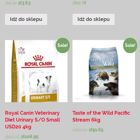
zł
4.30
zł
3.63
zł
10.78
Idź do sklepu
Idź do sklepu
Sale!
Sale!
Royal Canin Veterinary
Taste of the Wild Pacific
Diet Urinary S/O Small
Stream 6kg
USD20 4kg
zł
99.00
zł
91.65
zł
113.33
zł
106.95