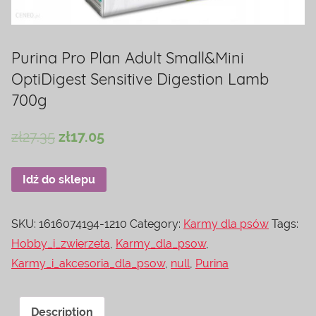
Purina Pro Plan Adult Small&Mini
OptiDigest Sensitive Digestion Lamb
700g
zł
27.35
zł
17.05
Idź do sklepu
SKU:
1616074194-1210
Category:
Karmy dla psów
Tags:
Hobby_i_zwierzeta
,
Karmy_dla_psow
,
Karmy_i_akcesoria_dla_psow
,
null
,
Purina
Description