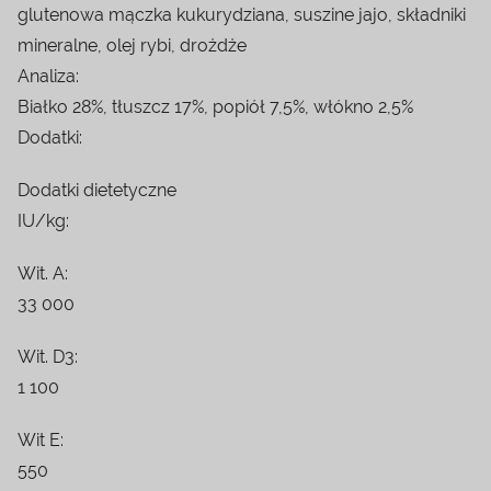
glutenowa mączka kukurydziana, suszine jajo, składniki
mineralne, olej rybi, drożdże
Analiza:
Białko 28%, tłuszcz 17%, popiół 7,5%, włókno 2,5%
Dodatki:
Dodatki dietetyczne
IU/kg:
Wit. A:
33 000
Wit. D3:
1 100
Wit E:
550