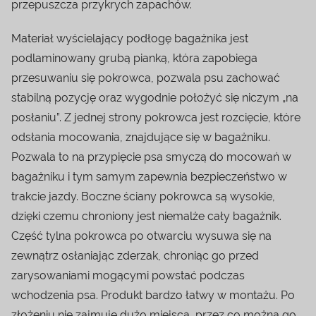
przepuszcza przykrych zapachów.
Materiał wyścielający podłogę bagażnika jest
podlaminowany grubą pianką, która zapobiega
przesuwaniu się pokrowca, pozwala psu zachować
stabilną pozycję oraz wygodnie położyć się niczym „na
posłaniu”. Z jednej strony pokrowca jest rozcięcie, które
odsłania mocowania, znajdujące się w bagażniku.
Pozwala to na przypięcie psa smyczą do mocowań w
bagażniku i tym samym zapewnia bezpieczeństwo w
trakcie jazdy. Boczne ściany pokrowca są wysokie,
dzięki czemu chroniony jest niemalże cały bagażnik.
Część tylna pokrowca po otwarciu wysuwa się na
zewnątrz osłaniając zderzak, chroniąc go przed
zarysowaniami mogącymi powstać podczas
wchodzenia psa. Produkt bardzo łatwy w montażu. Po
złożeniu nie zajmuje dużo miejsca, przez co można go