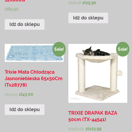
zł
38.18
zł
25.90
zł
89.90
Idź do sklepu
Idź do sklepu
Sale!
Sale!
Trixie Mata Chłodząca
Jasnoniebieska 65x50Cm
(Tx28778)
zł
54.15
zł
43.00
Idź do sklepu
TRIXIE DRAPAK BAZA
50cm (TX-44541)
zł
149.00
zł
123.99