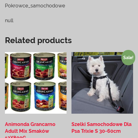
Pokrowce_samochodowe
null
Related products
Sale!
Animonda Grancarno
Szelki Samochodowe Dla
Adult Mix Smaków
Psa Trixie S 30-60cm
12X800G