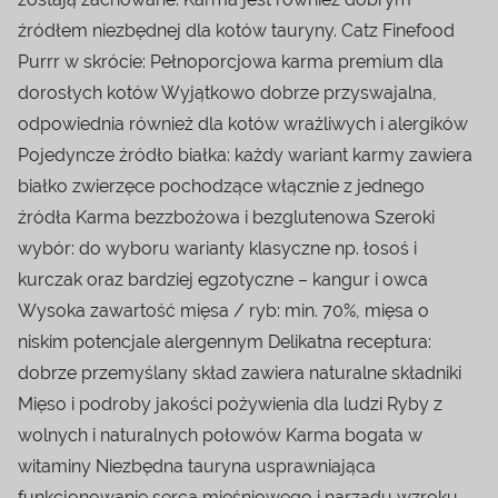
źródłem niezbędnej dla kotów tauryny. Catz Finefood
Purrr w skrócie: Pełnoporcjowa karma premium dla
dorosłych kotów Wyjątkowo dobrze przyswajalna,
odpowiednia również dla kotów wrażliwych i alergików
Pojedyncze źródło białka: każdy wariant karmy zawiera
białko zwierzęce pochodzące włącznie z jednego
źródła Karma bezzbożowa i bezglutenowa Szeroki
wybór: do wyboru warianty klasyczne np. łosoś i
kurczak oraz bardziej egzotyczne – kangur i owca
Wysoka zawartość mięsa / ryb: min. 70%, mięsa o
niskim potencjale alergennym Delikatna receptura:
dobrze przemyślany skład zawiera naturalne składniki
Mięso i podroby jakości pożywienia dla ludzi Ryby z
wolnych i naturalnych połowów Karma bogata w
witaminy Niezbędna tauryna usprawniająca
funkcjonowanie serca mięśniowego i narządu wzroku