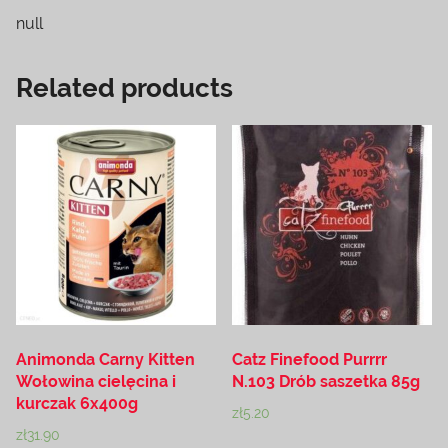
null
Related products
Animonda Carny Kitten
Catz Finefood Purrrr
Wołowina cielęcina i
N.103 Drób saszetka 85g
kurczak 6x400g
zł
5.20
zł
31.90