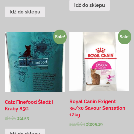
Idź do sklepu
Idź do sklepu
Sale!
Sale!
Royal Canin Exigent
Catz Finefood Śledź I
35/30 Savour Sensation
Kraby 85G
12kg
zł
4.85
zł
4.53
zł
278.89
zł
205.19
Idź do sklepu