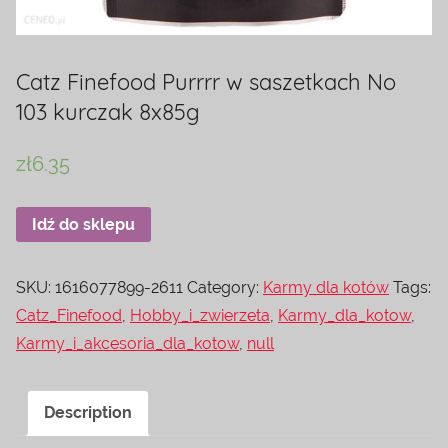
Catz Finefood Purrrr w saszetkach No
103 kurczak 8x85g
zł
6.35
Idź do sklepu
SKU:
1616077899-2611
Category:
Karmy dla kotów
Tags:
Catz_Finefood
,
Hobby_i_zwierzeta
,
Karmy_dla_kotow
,
Karmy_i_akcesoria_dla_kotow
,
null
Description