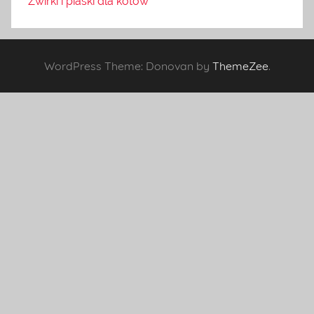
Żwirki i piaski dla kotów
WordPress Theme: Donovan by
ThemeZee
.