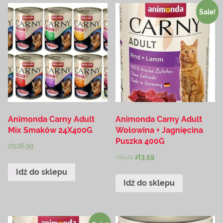
Sale!
Animonda Carny Adult
Animonda Carny Adult
Mix Smaków 24X400G
Wołowina + Jagnięcina
Puszka 400G
zł
128.99
zł
5.21
zł
3.59
Idź do sklepu
Idź do sklepu