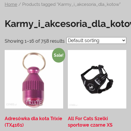
Home
/ Products tagged “Karmy_i_akcesoria_dla_kotow”
na
temat
Karmy_i_akcesoria_dla_kot
terrarystyki
i
akwarystyki.
Showing 1–16 of 758 results
Zapraszamy!
Sale!
Adresówka dla kota Trixie
All For Cats Szelki
(TX4161)
sportowe czarne XS