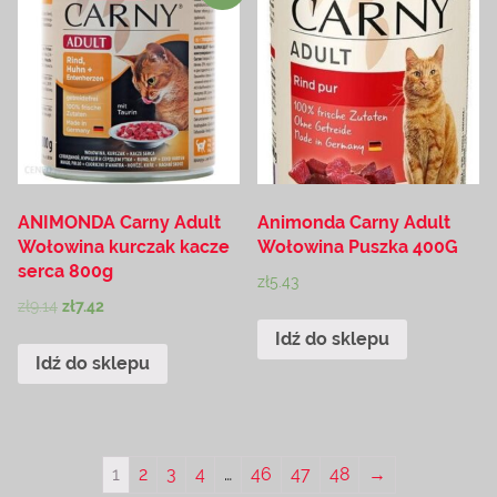
ANIMONDA Carny Adult
Animonda Carny Adult
Wołowina kurczak kacze
Wołowina Puszka 400G
serca 800g
zł
5.43
zł
9.14
zł
7.42
Idź do sklepu
Idź do sklepu
1
2
3
4
…
46
47
48
→