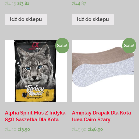
zł
4.15
zł
3.81
zł
44.87
Idź do sklepu
Idź do sklepu
Sale!
Sale!
Alpha Spirit Mus Z Indyka
Amiplay Drapak Dla Kota
85G Saszetka Dla Kota
Idea Cairo Szary
zł
4.10
zł
3.50
zł
49.90
zł
46.90