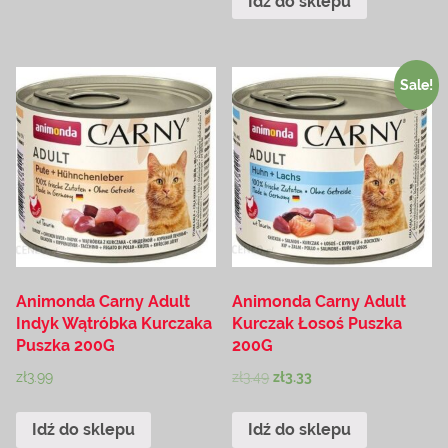
Idź do sklepu
Sale!
Animonda Carny Adult
Animonda Carny Adult
Indyk Wątróbka Kurczaka
Kurczak Łosoś Puszka
Puszka 200G
200G
zł
3.99
zł
3.49
zł
3.33
Idź do sklepu
Idź do sklepu