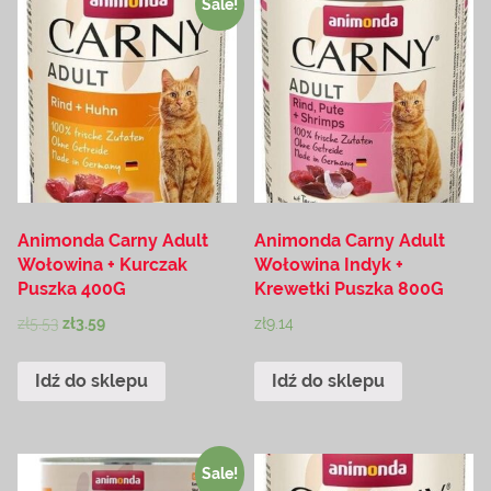
Sale!
Animonda Carny Adult
Animonda Carny Adult
Wołowina + Kurczak
Wołowina Indyk +
Puszka 400G
Krewetki Puszka 800G
zł
5.53
zł
3.59
zł
9.14
Idź do sklepu
Idź do sklepu
Sale!