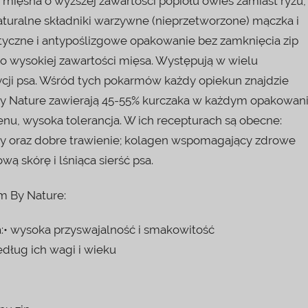
ięsna o wyższej zawartości popiołu owies zamiast ryżu,
aturalne składniki warzywne (nieprzetworzone) mączka i
atyczne i antypoślizgowe opakowanie bez zamknięcia zip
o wysokiej zawartości mięsa. Występują w wielu
cji psa. Wśród tych pokarmów każdy opiekun znajdzie
By Nature zawierają 45-55% kurczaka w każdym opakowani
enu, wysoka tolerancja. W ich recepturach są obecne:
wy oraz dobre trawienie; kolagen wspomagający zdrowe
ową skórę i lśniąca sierść psa.
m By Nature:
:• wysoka przyswajalność i smakowitość
dług ich wagi i wieku