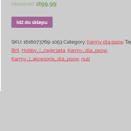
zł
109.90
zł
99.99
Idź do sklepu
SKU:
1616073769-1053
Category:
Karmy dla psów
Ta
Brit
,
Hobby_i_zwierzeta
,
Karmy_dla_psow
,
Karmy_i_akcesoria_dla_psow
,
null