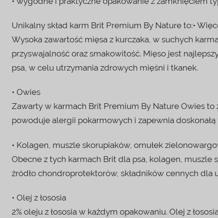
• wygodne i praktyczne opakowanie z zamknięciem ty
Unikalny skład karm Brit Premium By Nature to:• Więc
Wysoka zawartość mięsa z kurczaka, w suchych karmac
przyswajalność oraz smakowitość. Mięso jest najleps
psa, w celu utrzymania zdrowych mięśni i tkanek.
• Owies
Zawarty w karmach Brit Premium By Nature Owies to źr
powoduje alergii pokarmowych i zapewnia doskonałą t
• Kolagen, muszle skorupiaków, omułek zielonowarg
Obecne z tych karmach Brit dla psa, kolagen, muszle
źródło chondroprotektorów, składników cennych dla u
• Olej z łososia
2% oleju z łososia w każdym opakowaniu. Olej z łoso