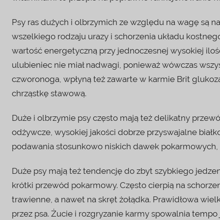
Psy ras dużych i olbrzymich ze względu na wagę są n
wszelkiego rodzaju urazy i schorzenia układu kostneg
wartość energetyczną przy jednoczesnej wysokiej ilośc
ulubieniec nie miał nadwagi, ponieważ wówczas wszyst
czworonoga, wpłyną też zawarte w karmie Brit glukoza
chrząstkę stawową.
Duże i olbrzymie psy często mają też delikatny prz
odżywcze, wysokiej jakości dobrze przyswajalne białko
podawania stosunkowo niskich dawek pokarmowych, ogr
Duże psy mają też tendencję do zbyt szybkiego jedzen
krótki przewód pokarmowy. Często cierpią na schorzen
trawienne, a nawet na skręt żołądka. Prawidłowa wielko
przez psa. Żucie i rozgryzanie karmy spowalnia tempo 