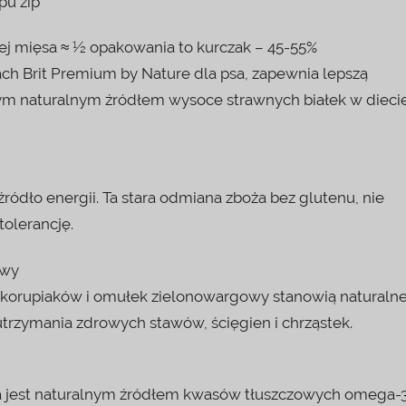
pu zip
ej mięsa ≈ ½ opakowania to kurczak – 45-55%
h Brit Premium by Nature dla psa, zapewnia lepszą
zym naturalnym źródłem wysoce strawnych białek w dieci
ódło energii. Ta stara odmiana zboża bez glutenu, nie
olerancję.
owy
 skorupiaków i omułek zielonowargowy stanowią naturaln
trzymania zdrowych stawów, ścięgien i chrząstek.
sia jest naturalnym źródłem kwasów tłuszczowych omega-