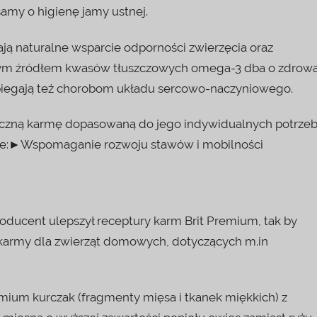
samy o higienę jamy ustnej.
ją naturalne wsparcie odporności zwierzęcia oraz
alnym źródłem kwasów tłuszczowych omega-3 dba o zdrow
obiegają też chorobom układu sercowo-naczyniowego.
yczną karmę dopasowaną do jego indywidualnych potrzeb
rge:►Wspomaganie rozwoju stawów i mobilności
ducent ulepszył receptury karm Brit Premium, tak by
army dla zwierząt domowych, dotyczących m.in
remium kurczak (fragmenty mięsa i tkanek miękkich) z