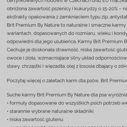
certyfikowanych hodowli w Czechach oraz EU mączka m
obniżona zawartość pszenicy i kukurydzy o 15-20% – n
ekstrakty opakowania z zamknięciem typu zip, antyst
Brit Premium By Nature to naturalne i smaczne karmy 
wariantach, dopasowanych do rozmiaru, wieku i kondy
odpowiedni dla jego ulubieńca. Karmy Brit Premium 
Cechuje je doskonała strawność, niska zawartość glut
owoce i zioła, wzmacniające silny układ odpornościo
stawy, chrząstki i więzadła; olej z łososia dbający o zdr
Poczytaj więcej o zaletach karm dla psów, Brit Premiu
Suche karmy Brit Premium By Nature dla psa wyróżnia
• formuły dopasowane do wszystkich psich potrzeb we
• starannie wybrane naturalne składniki
• niska zawartość glutenu