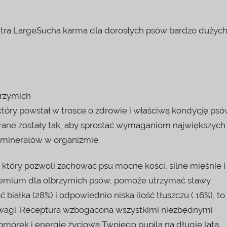
xtra LargeSucha karma dla dorosłych psów bardzo dużyc
brzymich
który powstał w trosce o zdrowie i właściwą kondycję ps
brane zostały tak, aby sprostać wymaganiom największych
 minerałów w organizmie.
 który pozwoli zachować psu mocne kości, silne mięśnie i
Premium dla olbrzymich psów, pomoże utrzymać stawy
iałka (28%) i odpowiednio niska ilość tłuszczu ( 16%), to
j wagi. Receptura wzbogacona wszystkimi niezbędnymi
mórek i energię życiową Twojego pupila na długie lata.