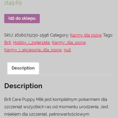
zł
49.69
Idź do sklepu
SKU:
1616075230-1596
Category:
Karmy dla psów
Tags:
Brit
,
Hobby_i_zwierzeta
,
Karmy_dla_psow
,
Karmy_i_akcesoria_dla_psow
,
null
Description
Description
Brit Care Puppy Milk jest kompletnym pokarmem dla
szczeniąt wszystkich ras od momentu urodzenia. Jest
mlekiem dla szczeniąt, pełnowartościowym