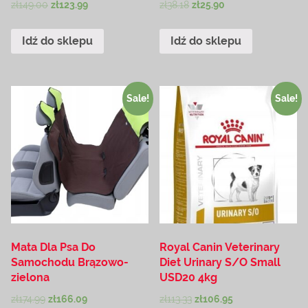
zł
149.00
zł
123.99
zł
38.18
zł
25.90
Idź do sklepu
Idź do sklepu
Sale!
Sale!
Mata Dla Psa Do
Royal Canin Veterinary
Samochodu Brązowo-
Diet Urinary S/O Small
zielona
USD20 4kg
zł
174.99
zł
166.09
zł
113.33
zł
106.95