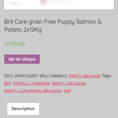
Brit Care grain Free Puppy Salmon &
Potato 2x12Kg
zł
289.99
Idź do sklepu
SKU:
1616075267-1611
Category:
Karmy dla psów
Tags:
Brit
,
Hobby_i_zwierzeta
,
Karmy_dla_psow
,
Karmy_i_akcesoria_dla_psow
,
null
Description