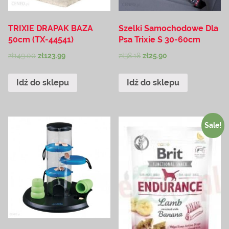
TRIXIE DRAPAK BAZA
Szelki Samochodowe Dla
50cm (TX-44541)
Psa Trixie S 30-60cm
zł
149.00
zł
123.99
zł
38.18
zł
25.90
Idź do sklepu
Idź do sklepu
Sale!