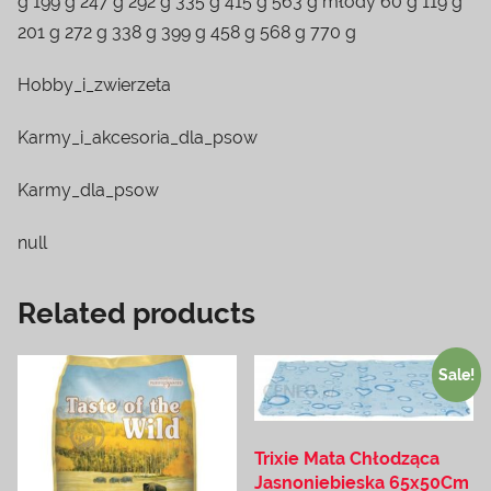
g 199 g 247 g 292 g 335 g 415 g 563 g młody 60 g 119 g
201 g 272 g 338 g 399 g 458 g 568 g 770 g
Hobby_i_zwierzeta
Karmy_i_akcesoria_dla_psow
Karmy_dla_psow
null
Related products
Sale!
Trixie Mata Chłodząca
Jasnoniebieska 65x50Cm