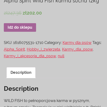
Alpha Spirit Wild Fish karma sucha 12kg
zł
247.36
zł
202.00
Idź do sklepu
SKU:
1616075531-1710
Category:
Karmy dla psów
Tags:
Alpha_Spirit
,
Hobby_i_zwierzeta
,
Karmy_dla_psow
,
Karmy_i_akcesoria_dla_psow
,
null
Description
Description
WILD FISH to pełnoporcjowa karma w pysznym,