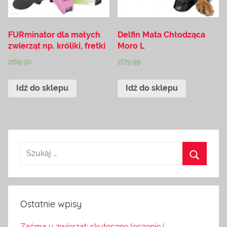
FURminator dla małych
Delfin Mata Chłodząca
zwierząt np. króliki, fretki
Moro L
zł
69.90
zł
79.99
Idź do sklepu
Idź do sklepu
Ostatnie wpisy
Zaćma u zwierząt: skuteczne leczenie i