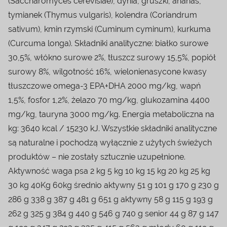
(Saccharomyces cerevisiae), dynia, gruszki, ananas,
tymianek (Thymus vulgaris), kolendra (Coriandrum
sativum), kmin rzymski (Cuminum cyminum), kurkuma
(Curcuma longa). Składniki analityczne: białko surowe
30,5%, włókno surowe 2%, tłuszcz surowy 15,5%, popiół
surowy 8%, wilgotność 16%, wielonienasycone kwasy
tłuszczowe omega-3 EPA+DHA 2000 mg/kg, wapń
1,5%, fosfor 1,2%, żelazo 70 mg/kg, glukozamina 4400
mg/kg, tauryna 3000 mg/kg. Energia metaboliczna na
kg: 3640 kcal / 15230 kJ. Wszystkie składniki analityczne
są naturalne i pochodzą wyłącznie z użytych świeżych
produktów – nie zostały sztucznie uzupełnione.
Aktywność waga psa 2 kg 5 kg 10 kg 15 kg 20 kg 25 kg
30 kg 40Kg 60kg średnio aktywny 51 g 101 g 170 g 230 g
286 g 338 g 387 g 481 g 651 g aktywny 58 g 115 g 193 g
262 g 325 g 384 g 440 g 546 g 740 g senior 44 g 87 g 147