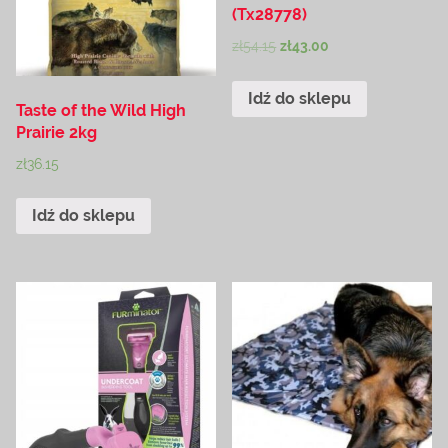
(Tx28778)
zł
54.15
zł
43.00
Idź do sklepu
Taste of the Wild High
Prairie 2kg
zł
36.15
Idź do sklepu