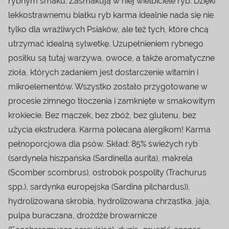
rybnym smaku. Zasmakują w niej wielbiciele ryb. Dzięki
lekkostrawnemu białku ryb karma idealnie nada się nie
tylko dla wrażliwych Psiaków, ale też tych, które chcą
utrzymać idealną sylwetkę. Uzupełnieniem rybnego
posiłku są tutaj warzywa, owoce, a także aromatyczne
zioła, których zadaniem jest dostarczenie witamin i
mikroelementów. Wszystko zostało przygotowane w
procesie zimnego tłoczenia i zamknięte w smakowitym
krokiecie. Bez mączek, bez zbóż, bez glutenu, bez
użycia ekstrudera. Karma polecana alergikom! Karma
pełnoporcjowa dla psów. Skład: 85% świeżych ryb
(sardynela hiszpańska (Sardinella aurita), makrela
(Scomber scombrus), ostrobok pospolity (Trachurus
spp.), sardynka europejska (Sardina pilchardus)),
hydrolizowana skrobia, hydrolizowana chrząstka, jaja,
pulpa buraczana, drożdże browarnicze