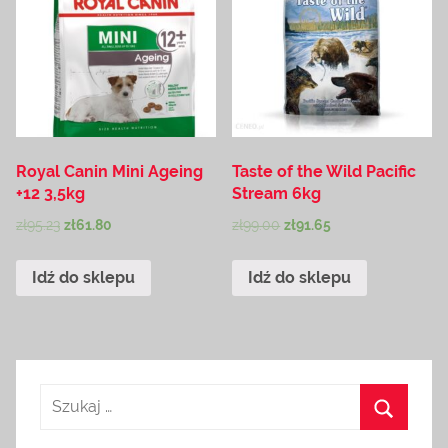
Royal Canin Mini Ageing
Taste of the Wild Pacific
+12 3,5kg
Stream 6kg
zł
95.23
zł
61.80
zł
99.00
zł
91.65
Idź do sklepu
Idź do sklepu