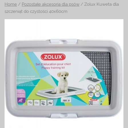
Home
/
Pozostałe akcesoria dla psów
/ Zolux Kuweta dla
na
szczeniąt do czystości 40x60cm
temat
terrarystyki
i
akwarystyki.
Zapraszamy!