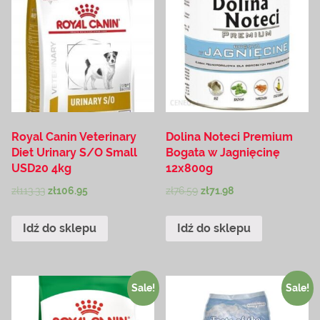
Royal Canin Veterinary
Dolina Noteci Premium
Diet Urinary S/O Small
Bogata w Jagnięcinę
USD20 4kg
12x800g
zł
113.33
zł
106.95
zł
76.59
zł
71.98
Idź do sklepu
Idź do sklepu
Sale!
Sale!