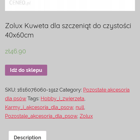
Zolux Kuweta dla szczeniąt do czystości
40x60cm
zł
46.90
Idź do sklepu
SKU:
1616076060-1912
Category:
Pozostałe akcesoria
dla psów
Tags:
Hobby_i_zwierzeta
,
Karmy_i_akcesoria_dla_psow
,
null
,
Pozostale_akcesoria_dla_psow
,
Zolux
Description