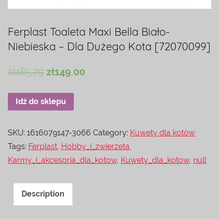
Ferplast Toaleta Maxi Bella Biało-
Niebieska – Dla Dużego Kota [72070099]
zł
165.79
zł
149.00
Idź do sklepu
SKU:
1616079147-3066
Category:
Kuwety dla kotów
Tags:
Ferplast
,
Hobby_i_zwierzeta
,
Karmy_i_akcesoria_dla_kotow
,
Kuwety_dla_kotow
,
null
Description