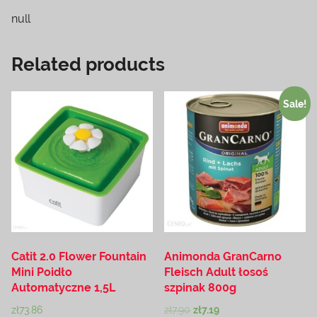
null
Related products
Sale!
Catit 2.0 Flower Fountain
Animonda GranCarno
Mini Poidło
Fleisch Adult łosoś
Automatyczne 1,5L
szpinak 800g
zł
73.86
zł
7.90
zł
7.19