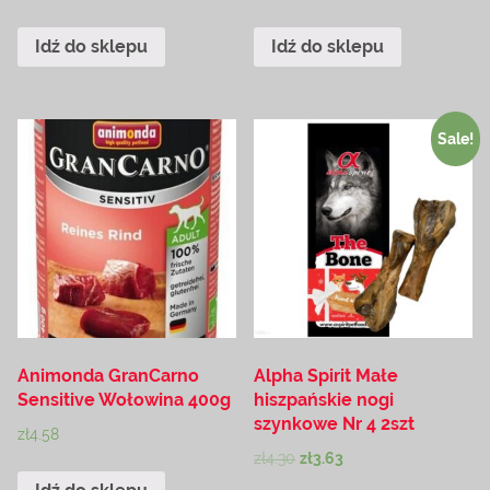
Idź do sklepu
Idź do sklepu
Sale!
Animonda GranCarno
Alpha Spirit Małe
Sensitive Wołowina 400g
hiszpańskie nogi
szynkowe Nr 4 2szt
zł
4.58
zł
4.30
zł
3.63