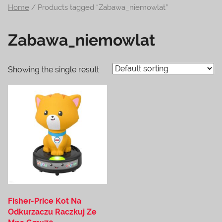
Home
/ Products tagged “Zabawa_niemowlat”
na
temat
Zabawa_niemowlat
terrarystyki
i
akwarystyki.
Showing the single result
Zapraszamy!
Fisher-Price Kot Na
Odkurzaczu Raczkuj Ze