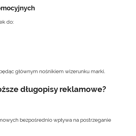
romocyjnych
ek do:
e będąc głównym nośnikiem wizerunku marki.
roższe długopisy reklamowe?
amowych bezpośrednio wpływa na postrzeganie