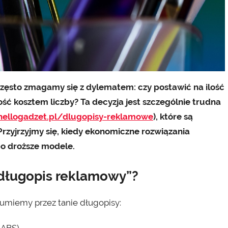
ęsto zmagamy się z dylematem: czy postawić na ilość
ość kosztem liczby? Ta decyzja jest szczególnie trudna
hellogadzet.pl/dlugopisy-reklamowe
), które są
rzyjrzyjmy się, kiedy ekonomiczne rozwiązania
 po droższe modele.
 długopis reklamowy”?
zumiemy przez tanie długopisy: