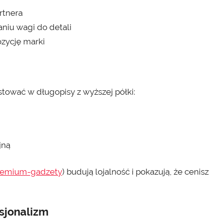
rtnera
aniu wagi do detali
ozycję marki
tować w długopisy z wyższej półki:
jną
premium-gadzety
) budują lojalność i pokazują, że cenisz
fesjonalizm