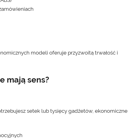
 ABS)
h zamówieniach
konomicznych modeli oferuje przyzwoitą trwałość i
e mają sens?
otrzebujesz setek lub tysięcy gadżetów, ekonomiczne
mocyjnych