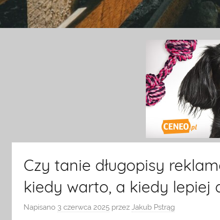
Zoologiczny
ciekawe
informacje
na
temat
terrarystyki
i
akwarystyki.
Zapraszamy!
Czy tanie długopisy rekl
kiedy warto, a kiedy lepiej 
Napisano
3 czerwca 2025
przez
Jakub Pstrąg