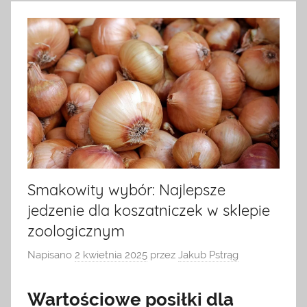
na
temat
terrarystyki
i
akwarystyki.
Zapraszamy!
Smakowity wybór: Najlepsze
jedzenie dla koszatniczek w sklepie
zoologicznym
Napisano
2 kwietnia 2025
przez
Jakub Pstrąg
Wartościowe posiłki dla