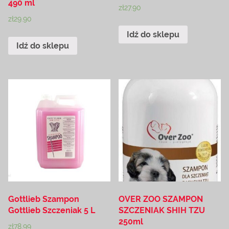
490 ml
zł
27.90
zł
29.90
Idź do sklepu
Idź do sklepu
Gottlieb Szampon
OVER ZOO SZAMPON
Gottlieb Szczeniak 5 L
SZCZENIAK SHIH TZU
250ml
zł
78.99