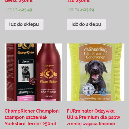
sierść 250ml
Tzu 250ml
zł
25.67
zł
25.49
zł
26.74
zł
23.04
Idź do sklepu
Idź do sklepu
ChampRicher Champion
FURminator Odżywka
szampon szczeniak
Ultra Premium dla psów
Yorkshire Terrier 250ml
zmniejszająca linienie