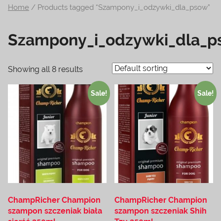
Home
/ Products tagged “Szampony_i_odzywki_dla_psow”
na
temat
Szampony_i_odzywki_dla_p
terrarystyki
i
akwarystyki.
Showing all 8 results
Zapraszamy!
Sale!
Sale!
ChampRicher Champion
ChampRicher Champion
szampon szczeniak biała
szampon szczeniak Shih