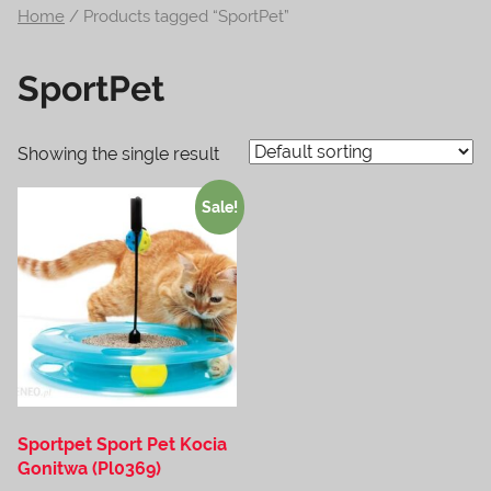
Home
/ Products tagged “SportPet”
na
temat
SportPet
terrarystyki
i
akwarystyki.
Showing the single result
Zapraszamy!
Sale!
Sportpet Sport Pet Kocia
Gonitwa (Pl0369)