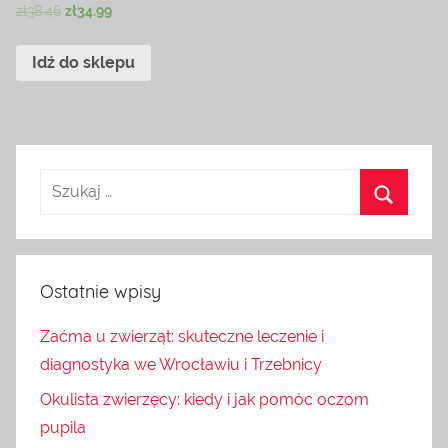
zł
38.46
zł
34.99
Idź do sklepu
Ostatnie wpisy
Zaćma u zwierząt: skuteczne leczenie i
diagnostyka we Wrocławiu i Trzebnicy
Okulista zwierzęcy: kiedy i jak pomóc oczom
pupila