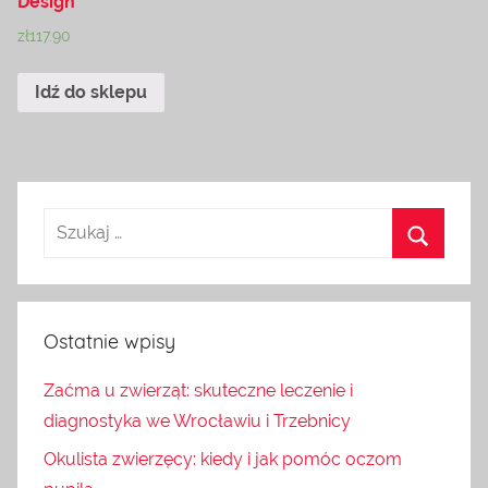
Design
zł
117.90
Idź do sklepu
Ostatnie wpisy
Zaćma u zwierząt: skuteczne leczenie i
diagnostyka we Wrocławiu i Trzebnicy
Okulista zwierzęcy: kiedy i jak pomóc oczom