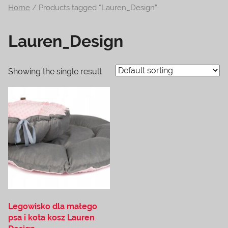
Home
/ Products tagged “Lauren_Design”
na
temat
Lauren_Design
terrarystyki
i
akwarystyki.
Showing the single result
Zapraszamy!
Legowisko dla małego
psa i kota kosz Lauren