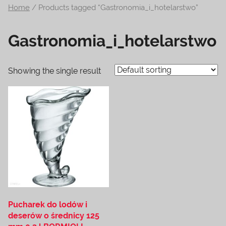
Home
/ Products tagged “Gastronomia_i_hotelarstwo”
na
temat
Gastronomia_i_hotelarstwo
terrarystyki
i
akwarystyki.
Showing the single result
Zapraszamy!
Pucharek do lodów i
deserów o średnicy 125