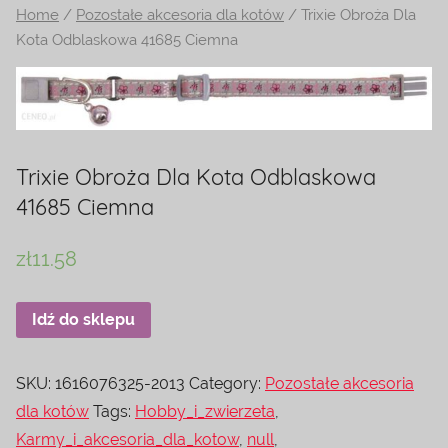
Home
/
Pozostałe akcesoria dla kotów
/ Trixie Obroża Dla
na
Kota Odblaskowa 41685 Ciemna
temat
terrarystyki
i
akwarystyki.
Zapraszamy!
Trixie Obroża Dla Kota Odblaskowa
41685 Ciemna
zł
11.58
Idź do sklepu
SKU:
1616076325-2013
Category:
Pozostałe akcesoria
dla kotów
Tags:
Hobby_i_zwierzeta
,
Karmy_i_akcesoria_dla_kotow
,
null
,