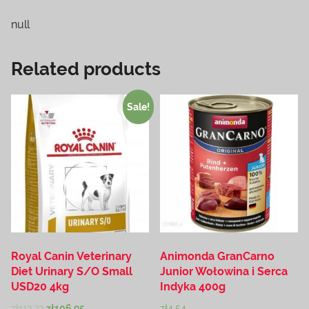
null
Related products
Sale!
Royal Canin Veterinary
Animonda GranCarno
Diet Urinary S/O Small
Junior Wołowina i Serca
USD20 4kg
Indyka 400g
zł
113.33
zł
106.95
zł
4.54