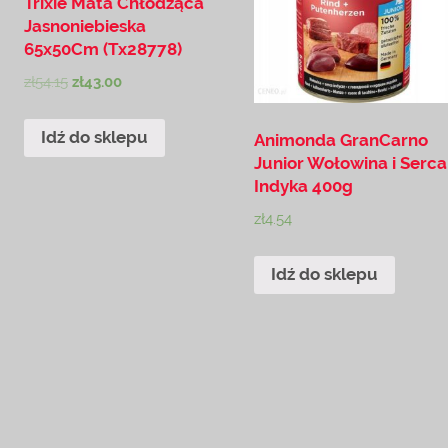
Trixie Mata Chłodząca
Jasnoniebieska
65x50Cm (Tx28778)
zł
54.15
zł
43.00
Idź do sklepu
Animonda GranCarno
Junior Wołowina i Serca
Indyka 400g
zł
4.54
Idź do sklepu