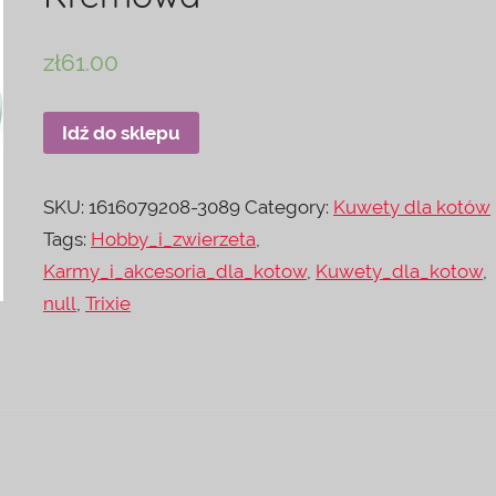
zł
61.00
Idź do sklepu
SKU:
1616079208-3089
Category:
Kuwety dla kotów
Tags:
Hobby_i_zwierzeta
,
Karmy_i_akcesoria_dla_kotow
,
Kuwety_dla_kotow
,
null
,
Trixie