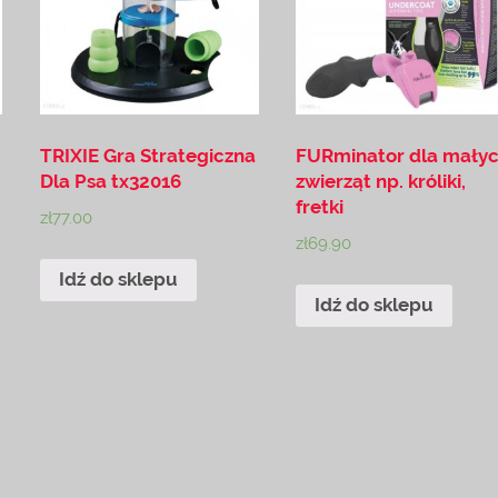
TRIXIE Gra Strategiczna
FURminator dla mały
Dla Psa tx32016
zwierząt np. króliki,
fretki
zł
77.00
zł
69.90
Idź do sklepu
Idź do sklepu