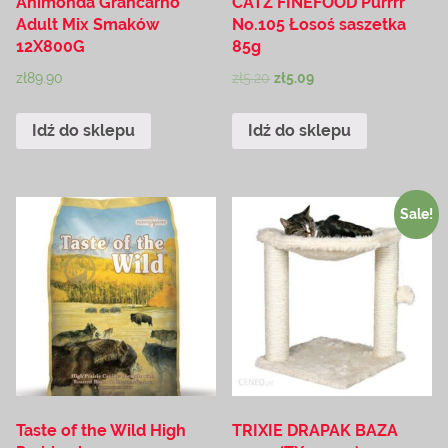
Animonda Grancarno
CATZ FINEFOOD Purrrr
Adult Mix Smaków
No.105 Łosoś saszetka
12X800G
85g
zł
89.90
zł
5.20
zł
5.09
Idź do sklepu
Idź do sklepu
Sale!
Taste of the Wild High
TRIXIE DRAPAK BAZA