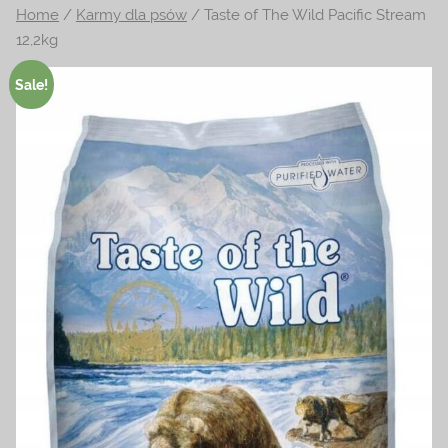
Home
/
Karmy dla psów
/ Taste of The Wild Pacific Stream
na
12,2kg
temat
terrarystyki
Sale!
i
akwarystyki.
Zapraszamy!