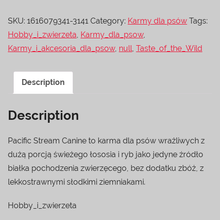
SKU:
1616079341-3141
Category:
Karmy dla psów
Tags:
Hobby_i_zwierzeta
,
Karmy_dla_psow
,
Karmy_i_akcesoria_dla_psow
,
null
,
Taste_of_the_Wild
Description
Description
Pacific Stream Canine to karma dla psów wrażliwych z
dużą porcją świeżego łososia i ryb jako jedyne źródło
białka pochodzenia zwierzęcego, bez dodatku zbóż, z
lekkostrawnymi słodkimi ziemniakami.
Hobby_i_zwierzeta