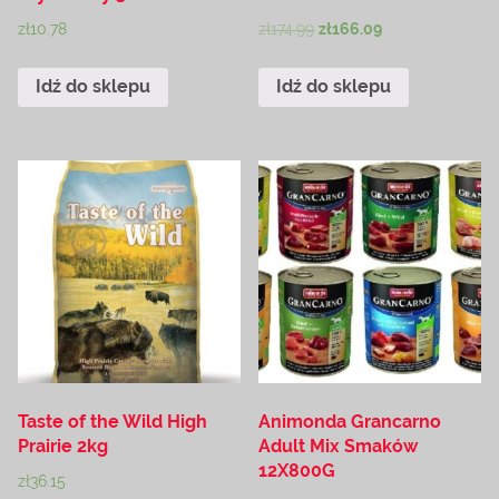
zł
10.78
zł
174.99
zł
166.09
Idź do sklepu
Idź do sklepu
Taste of the Wild High
Animonda Grancarno
Prairie 2kg
Adult Mix Smaków
12X800G
zł
36.15