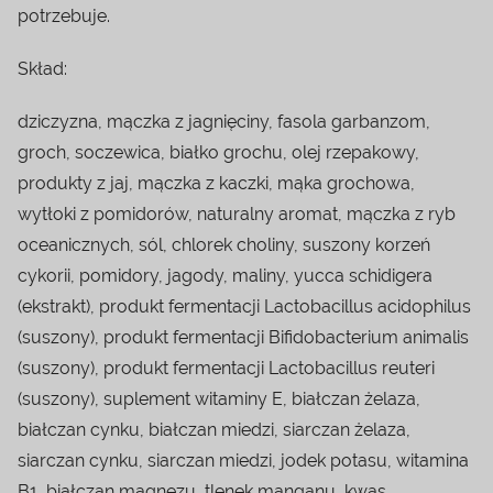
potrzebuje.
Skład:
dziczyzna, mączka z jagnięciny, fasola garbanzom,
groch, soczewica, białko grochu, olej rzepakowy,
produkty z jaj, mączka z kaczki, mąka grochowa,
wytłoki z pomidorów, naturalny aromat, mączka z ryb
oceanicznych, sól, chlorek choliny, suszony korzeń
cykorii, pomidory, jagody, maliny, yucca schidigera
(ekstrakt), produkt fermentacji Lactobacillus acidophilus
(suszony), produkt fermentacji Bifidobacterium animalis
(suszony), produkt fermentacji Lactobacillus reuteri
(suszony), suplement witaminy E, białczan żelaza,
białczan cynku, białczan miedzi, siarczan żelaza,
siarczan cynku, siarczan miedzi, jodek potasu, witamina
B1, białczan magnezu, tlenek manganu, kwas