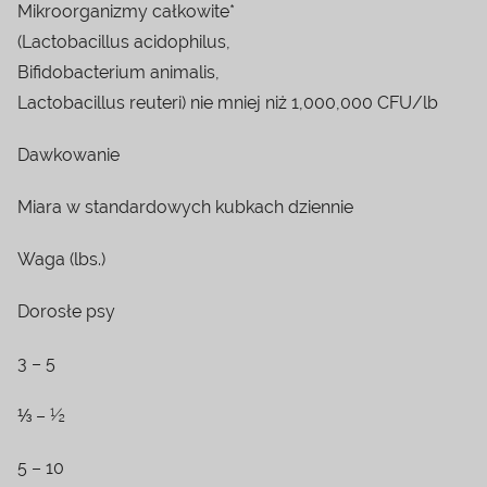
Mikroorganizmy całkowite*
(Lactobacillus acidophilus,
Bifidobacterium animalis,
Lactobacillus reuteri) nie mniej niż 1,000,000 CFU/lb
Dawkowanie
Miara w standardowych kubkach dziennie
Waga (lbs.)
Dorosłe psy
3 – 5
⅓ – ½
5 – 10