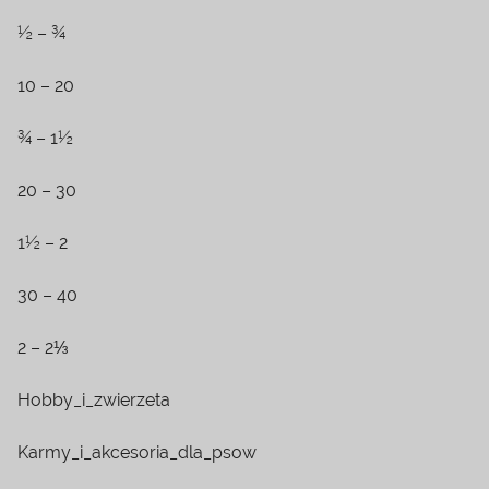
½ – ¾
10 – 20
¾ – 1½
20 – 30
1½ – 2
30 – 40
2 – 2⅓
Hobby_i_zwierzeta
Karmy_i_akcesoria_dla_psow