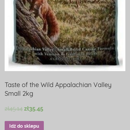
Taste of the Wild Appalachian Valley
Small 2kg
zł
45.14
zł
35.45
Idź do sklepu