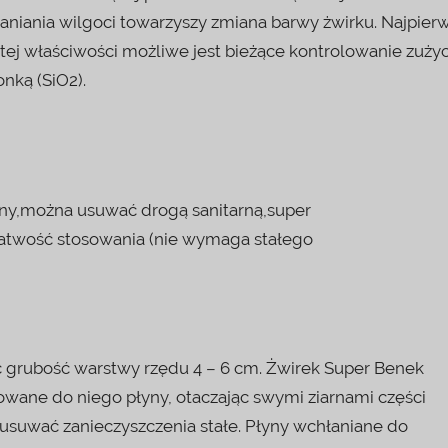
aniania wilgoci towarzyszy zmiana barwy żwirku. Najpier
ki tej właściwości możliwe jest bieżące kontrolowanie zużyc
nką (SiO2).
lny,można usuwać drogą sanitarną,super
atwość stosowania (nie wymaga stałego
grubość warstwy rzędu 4 – 6 cm. Żwirek Super Benek
zowane do niego płyny, otaczając swymi ziarnami części
o usuwać zanieczyszczenia stałe. Płyny wchłaniane do