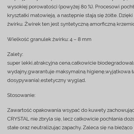
wysokiej porowatości (powyżej 80 %). Procesowi pochł
kryształki matowieją, a następnie stają się żółte. Dzię
żwirku. Żwirek ten jest syntetyczną amorficzną krzemio
Wielkość granulek żwirku: 4 – 8 mm
Zalety:
super lekki,atrakcyjna cena,całkowicie biodegradowa
wydajny,gwarantuje maksymalną higienę,wyjątkowa ł
dosypywania),estetyczny wygląd.
Stosowanie:
Zawartość opakowania wsypać do kuwety zachowując 
CRYSTAL nie zbryla się, lecz całkowicie pochłania do
stałe oraz neutralizując zapachy. Zaleca się na bieżąc