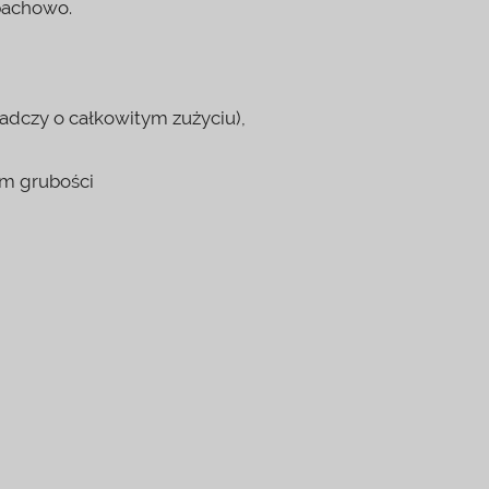
pachowo.
adczy o całkowitym zużyciu),
cm grubości