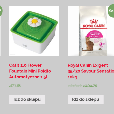
!
Sa
c
Catit 2.0 Flower
Royal Canin Exigent
Fountain Mini Poidło
35/30 Savour Sensati
Automatyczne 1,5L
10kg
zł
73.86
zł
245.40
zł
194.70
Idź do sklepu
Idź do sklepu