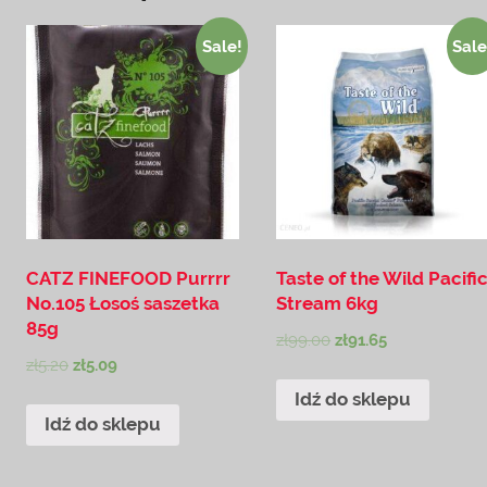
Sale!
Sale
CATZ FINEFOOD Purrrr
Taste of the Wild Pacifi
No.105 Łosoś saszetka
Stream 6kg
85g
zł
99.00
zł
91.65
zł
5.20
zł
5.09
Idź do sklepu
Idź do sklepu