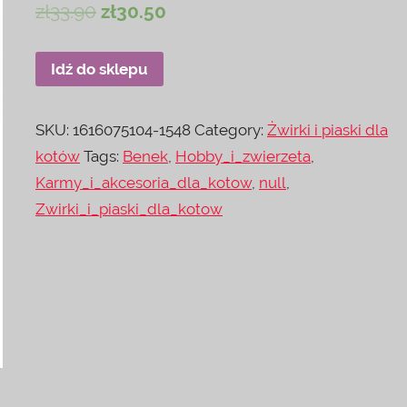
zł
33.90
zł
30.50
Idź do sklepu
SKU:
1616075104-1548
Category:
Żwirki i piaski dla
kotów
Tags:
Benek
,
Hobby_i_zwierzeta
,
Karmy_i_akcesoria_dla_kotow
,
null
,
Zwirki_i_piaski_dla_kotow