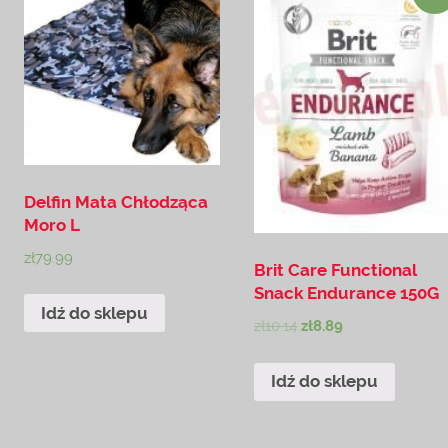
Delfin Mata Chłodząca
Moro L
zł
79.99
Brit Care Functional
Snack Endurance 150G
Idź do sklepu
zł
10.14
zł
8.89
Idź do sklepu