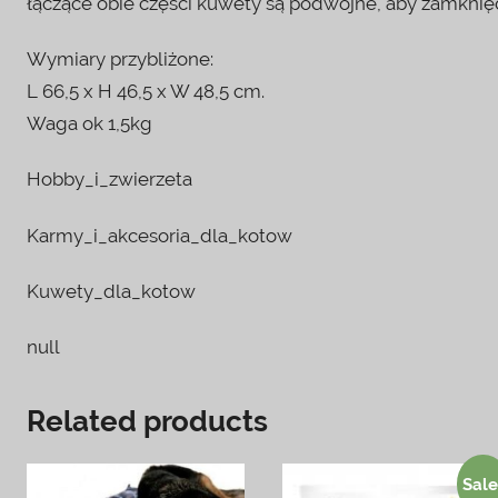
łączące obie części kuwety są podwójne, aby zamknięc
Wymiary przybliżone:
L 66,5 x H 46,5 x W 48,5 cm.
Waga ok 1,5kg
Hobby_i_zwierzeta
Karmy_i_akcesoria_dla_kotow
Kuwety_dla_kotow
null
Related products
Sale