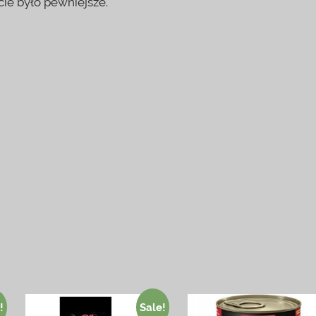
ie było pewniejsze.
!
Sale!