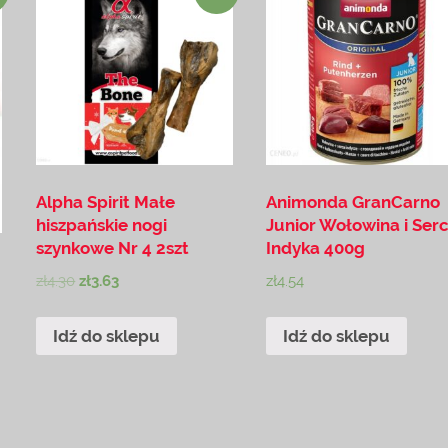
Alpha Spirit Małe
Animonda GranCarno
hiszpańskie nogi
Junior Wołowina i Ser
szynkowe Nr 4 2szt
Indyka 400g
zł
4.30
zł
3.63
zł
4.54
Idź do sklepu
Idź do sklepu