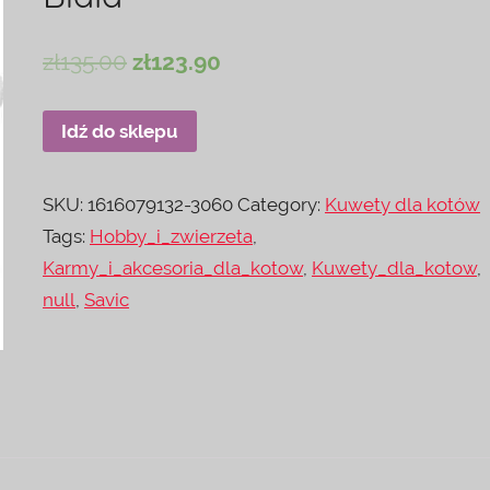
zł
135.00
zł
123.90
Idź do sklepu
SKU:
1616079132-3060
Category:
Kuwety dla kotów
Tags:
Hobby_i_zwierzeta
,
Karmy_i_akcesoria_dla_kotow
,
Kuwety_dla_kotow
,
null
,
Savic