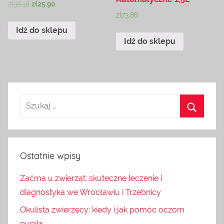
zł
38.18
zł
25.90
zł
73.86
Idź do sklepu
Idź do sklepu
Ostatnie wpisy
Zaćma u zwierząt: skuteczne leczenie i
diagnostyka we Wrocławiu i Trzebnicy
Okulista zwierzęcy: kiedy i jak pomóc oczom
pupila