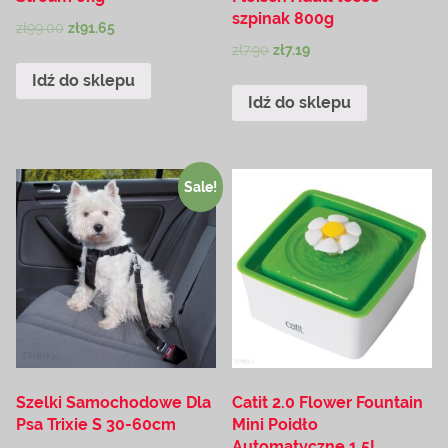
szpinak 800g
zł
99.00
zł
91.65
zł
7.90
zł
7.19
Idź do sklepu
Idź do sklepu
Sale!
Szelki Samochodowe Dla
Catit 2.0 Flower Fountain
Psa Trixie S 30-60cm
Mini Poidło
Automatyczne 1,5L