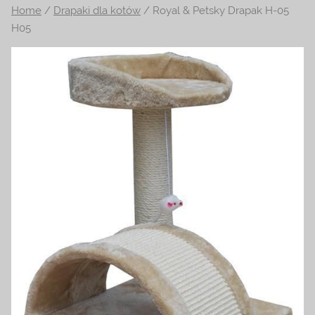
Home
/
Drapaki dla kotów
/ Royal & Petsky Drapak H-05
na
H05
temat
terrarystyki
i
akwarystyki.
Zapraszamy!