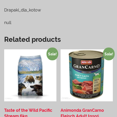
Drapaki_dla_kotow
null
Related products
Sale!
Sale!
Taste of the Wild Pacific
Animonda GranCarno
Stream 6kg
Fleisch Adult łosoś