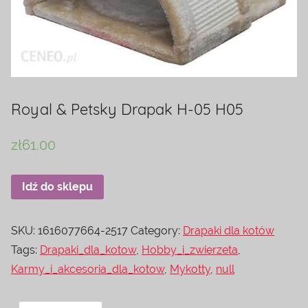
Royal & Petsky Drapak H-05 H05
zł
61.00
Idź do sklepu
SKU:
1616077664-2517
Category:
Drapaki dla kotów
Tags:
Drapaki_dla_kotow
,
Hobby_i_zwierzeta
,
Karmy_i_akcesoria_dla_kotow
,
Mykotty
,
null