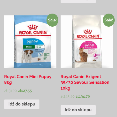
Sale!
Sale!
Royal Canin Mini Puppy
Royal Canin Exigent
8kg
35/30 Savour Sensation
10kg
zł
131.20
zł
127.55
zł
245.40
zł
194.70
Idź do sklepu
Idź do sklepu