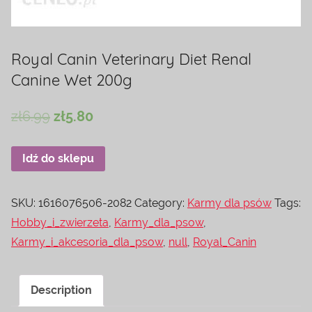
Royal Canin Veterinary Diet Renal
Canine Wet 200g
zł
6.99
zł
5.80
Idź do sklepu
SKU:
1616076506-2082
Category:
Karmy dla psów
Tags:
Hobby_i_zwierzeta
,
Karmy_dla_psow
,
Karmy_i_akcesoria_dla_psow
,
null
,
Royal_Canin
Description