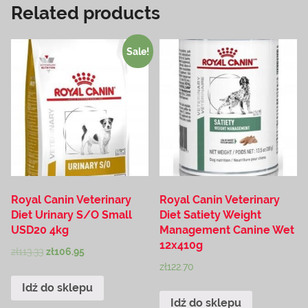
Related products
Sale!
Royal Canin Veterinary
Royal Canin Veterinary
Diet Urinary S/O Small
Diet Satiety Weight
USD20 4kg
Management Canine Wet
12x410g
zł
113.33
zł
106.95
zł
122.70
Idź do sklepu
Idź do sklepu