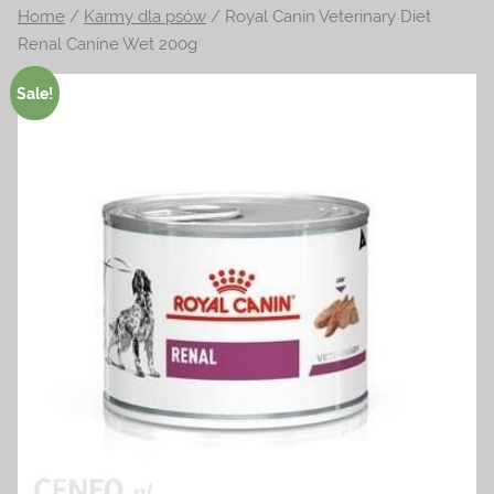
Home
/
Karmy dla psów
/ Royal Canin Veterinary Diet
na
Renal Canine Wet 200g
temat
terrarystyki
Sale!
i
akwarystyki.
Zapraszamy!