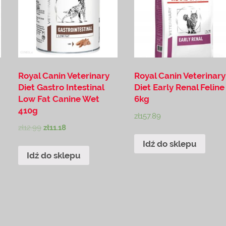
Royal Canin Veterinary
Royal Canin Veterinary
Diet Gastro Intestinal
Diet Early Renal Feline
Low Fat Canine Wet
6kg
410g
zł
157.89
zł
12.99
zł
11.18
Idź do sklepu
Idź do sklepu