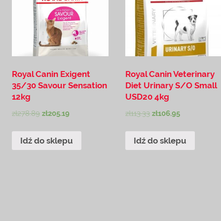
Royal Canin Exigent
Royal Canin Veterinary
35/30 Savour Sensation
Diet Urinary S/O Small
12kg
USD20 4kg
zł
278.89
zł
205.19
zł
113.33
zł
106.95
Idź do sklepu
Idź do sklepu