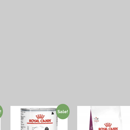
!
Sale!