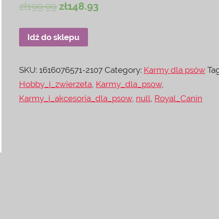
zł
199.99
zł
148.93
Idź do sklepu
SKU:
1616076571-2107
Category:
Karmy dla psów
Tag
Hobby_i_zwierzeta
,
Karmy_dla_psow
,
Karmy_i_akcesoria_dla_psow
,
null
,
Royal_Canin