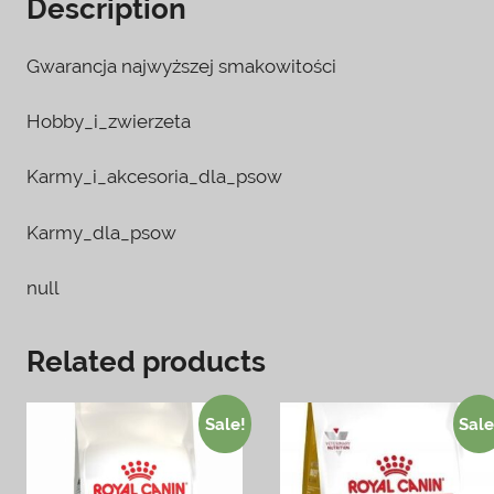
Description
Gwarancja najwyższej smakowitości
Hobby_i_zwierzeta
Karmy_i_akcesoria_dla_psow
Karmy_dla_psow
null
Related products
Sale!
Sale