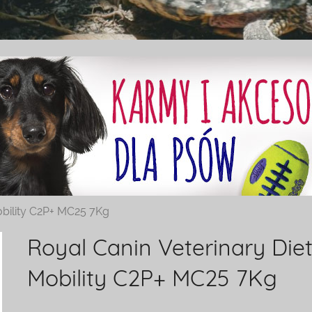
obility C2P+ MC25 7Kg
Royal Canin Veterinary Die
Mobility C2P+ MC25 7Kg