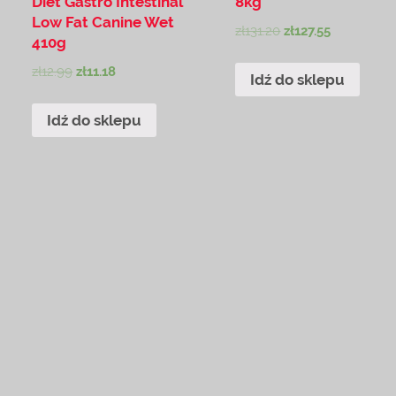
Diet Gastro Intestinal
8kg
Low Fat Canine Wet
zł
131.20
zł
127.55
410g
zł
12.99
zł
11.18
Idź do sklepu
Idź do sklepu