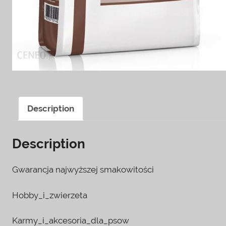
Description
Description
Gwarancja najwyższej smakowitości
Hobby_i_zwierzeta
Karmy_i_akcesoria_dla_psow