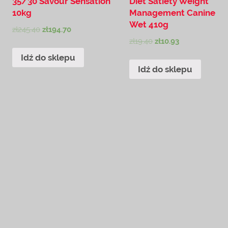
35/30 Savour Sensation
Diet Satiety Weight
10kg
Management Canine
Wet 410g
zł
245.40
zł
194.70
zł
19.40
zł
10.93
Idź do sklepu
Idź do sklepu