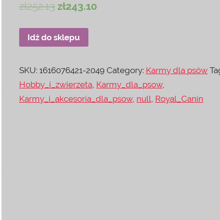
zł
252.13
zł
243.10
Idź do sklepu
SKU:
1616076421-2049
Category:
Karmy dla psów
Ta
Hobby_i_zwierzeta
,
Karmy_dla_psow
,
Karmy_i_akcesoria_dla_psow
,
null
,
Royal_Canin