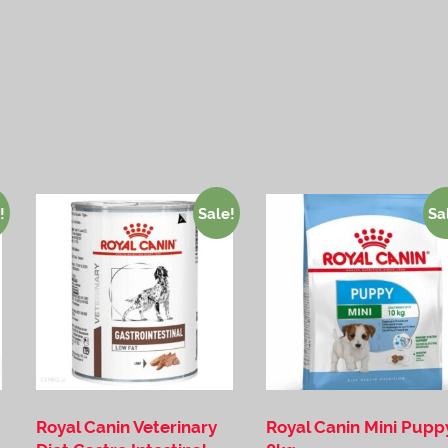
!
Sale!
Sa
Royal Canin Veterinary
Royal Canin Mini Pupp