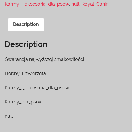
Karmy_i_akcesoria_dla_psow
,
null
,
Royal_Canin
Description
Description
Gwarancja najwyższej smakowitości
Hobby_i_zwierzeta
Karmy_i_akcesoria_dla_psow
Karmy_dla_psow
null