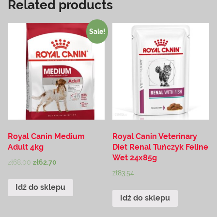
Related products
Sale!
Royal Canin Medium
Royal Canin Veterinary
Adult 4kg
Diet Renal Tuńczyk Feline
Wet 24x85g
zł
68.00
zł
62.70
zł
83.54
Idź do sklepu
Idź do sklepu