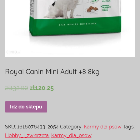
Royal Canin Mini Adult +8 8kg
zł
132.00
zł
120.25
Idź do sklepu
SKU:
1616076433-2054
Category:
Karmy dla psów
Tags:
Hobby_i_zwierzeta
,
Karmy_dla_psow
,