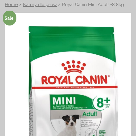
Home
/
Karmy dla psów
/ Royal Canin Mini Adult +8 8kg
na
temat
Sale!
terrarystyki
i
akwarystyki.
Zapraszamy!