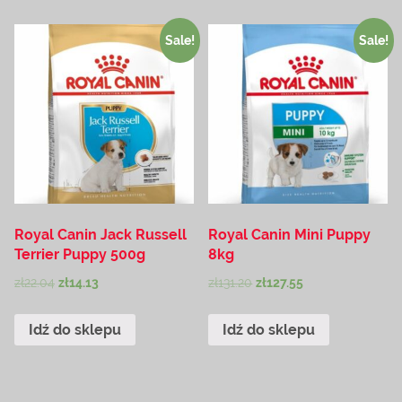
Sale!
Sale!
Royal Canin Jack Russell
Royal Canin Mini Puppy
Terrier Puppy 500g
8kg
zł
22.04
zł
14.13
zł
131.20
zł
127.55
Idź do sklepu
Idź do sklepu