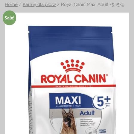
Home
/
Karmy dla psów
/ Royal Canin Maxi Adult +5 15kg
na
temat
Sale!
terrarystyki
i
akwarystyki.
Zapraszamy!