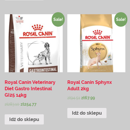
Sale!
Sale!
Royal Canin Veterinary
Royal Canin Sphynx
Diet Gastro Intestinal
Adult 2kg
GI25 14kg
zł
94.51
zł
67.99
zł
283.10
zł
254.77
Idź do sklepu
Idź do sklepu