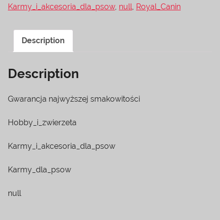
Karmy_i_akcesoria_dla_psow
,
null
,
Royal_Canin
Description
Description
Gwarancja najwyższej smakowitości
Hobby_i_zwierzeta
Karmy_i_akcesoria_dla_psow
Karmy_dla_psow
null