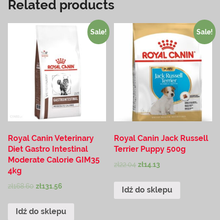
Related products
Sale!
Sale!
Royal Canin Veterinary
Royal Canin Jack Russell
Diet Gastro Intestinal
Terrier Puppy 500g
Moderate Calorie GIM35
zł
22.04
zł
14.13
4kg
zł
168.60
zł
131.56
Idź do sklepu
Idź do sklepu