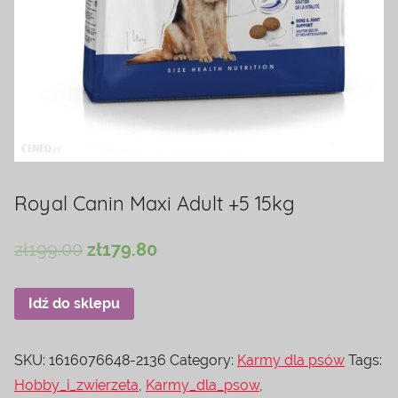
Royal Canin Maxi Adult +5 15kg
zł
199.00
zł
179.80
Idź do sklepu
SKU:
1616076648-2136
Category:
Karmy dla psów
Tags:
Hobby_i_zwierzeta
,
Karmy_dla_psow
,