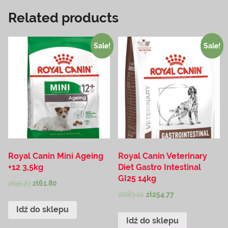
Related products
Sale!
Sale!
Royal Canin Mini Ageing
Royal Canin Veterinary
+12 3,5kg
Diet Gastro Intestinal
GI25 14kg
zł
95.23
zł
61.80
zł
283.10
zł
254.77
Idź do sklepu
Idź do sklepu