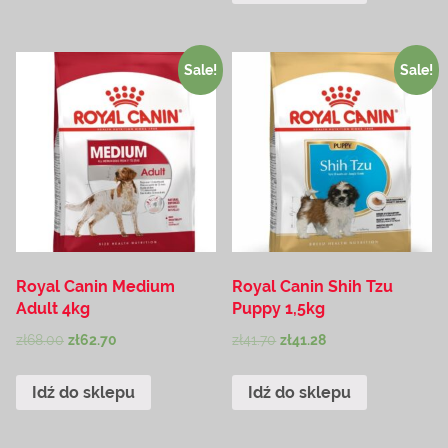
Sale!
Sale!
Royal Canin Medium
Royal Canin Shih Tzu
Adult 4kg
Puppy 1,5kg
zł
68.00
zł
62.70
zł
41.70
zł
41.28
Idź do sklepu
Idź do sklepu