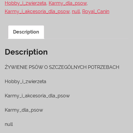
Hobby_i_zwierzeta
,
Karmy_dla_psow
,
Karmy_i_akcesoria_dla_psow
,
null
,
Royal_Canin
Description
Description
ŻYWIENIE PSÓW O SZCZEGÓLNYCH POTRZEBACH
Hobby_i_zwierzeta
Karmy_i_akcesoria_dla_psow
Karmy_dla_psow
null