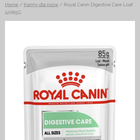
Home
/
Karmy dla psów
/ Royal Canin Digestive Care Loaf
na
12X85G
temat
terrarystyki
i
akwarystyki.
Zapraszamy!