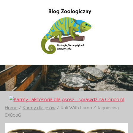
Przejdź
do
treści
Gady-
Blog
w
Gady
głównej
mierze
poświęcony
–
Zoologii.
Znajdziesz
Blog
Home
/
Karmy dla psów
/ Rafi With Lamb Z Jagnięciną
tutaj
6X800G
również
Zoologiczny
ciekawe
informacje