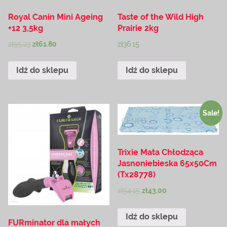
Royal Canin Mini Ageing
Taste of the Wild High
+12 3,5kg
Prairie 2kg
zł
95.23
zł
61.80
zł
36.15
Idź do sklepu
Idź do sklepu
Sale!
Trixie Mata Chłodząca
Jasnoniebieska 65x50Cm
(Tx28778)
zł
54.15
zł
43.00
Idź do sklepu
FURminator dla małych