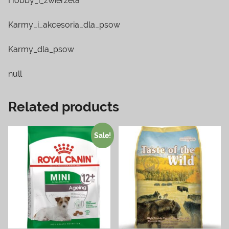
Hobby_i_zwierzeta
Karmy_i_akcesoria_dla_psow
Karmy_dla_psow
null
Related products
Sale!