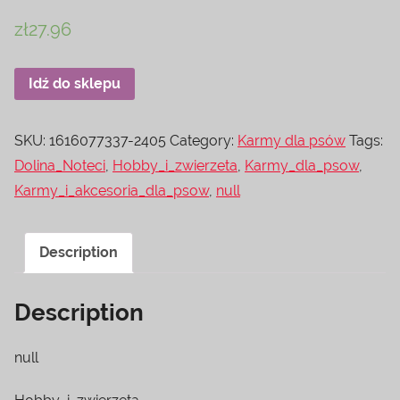
zł
27.96
Idź do sklepu
SKU:
1616077337-2405
Category:
Karmy dla psów
Tags:
Dolina_Noteci
,
Hobby_i_zwierzeta
,
Karmy_dla_psow
,
Karmy_i_akcesoria_dla_psow
,
null
Description
Description
null