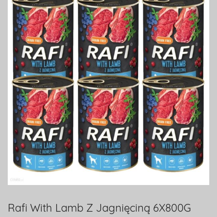
na
temat
terrarystyki
i
akwarystyki.
Zapraszamy!
Rafi With Lamb Z Jagnięciną 6X800G