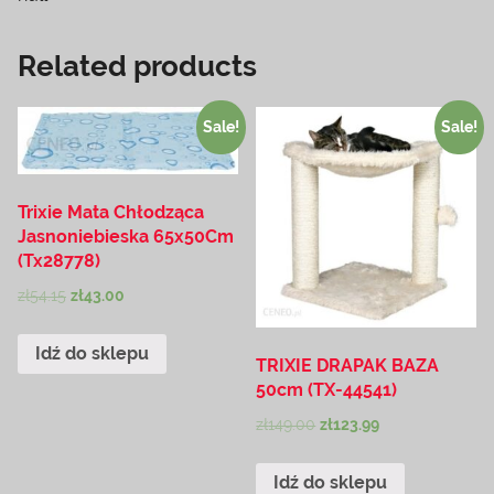
Related products
Sale!
Sale!
Trixie Mata Chłodząca
Jasnoniebieska 65x50Cm
(Tx28778)
zł
54.15
zł
43.00
Idź do sklepu
TRIXIE DRAPAK BAZA
50cm (TX-44541)
zł
149.00
zł
123.99
Idź do sklepu