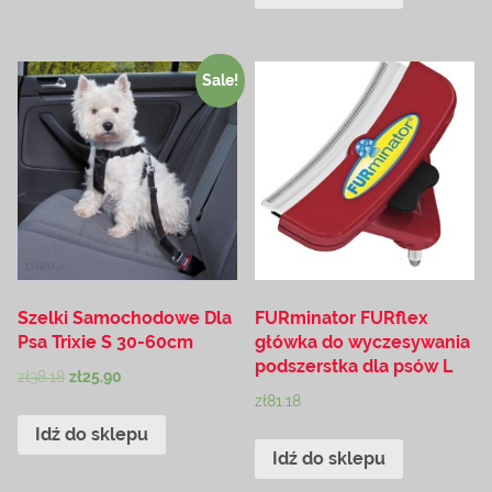
Sale!
Szelki Samochodowe Dla
FURminator FURflex
Psa Trixie S 30-60cm
główka do wyczesywania
podszerstka dla psów L
zł
38.18
zł
25.90
zł
81.18
Idź do sklepu
Idź do sklepu