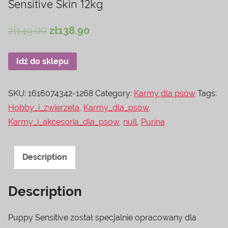
Sensitive Skin 12kg
zł
149.00
zł
138.90
Idź do sklepu
SKU:
1616074342-1268
Category:
Karmy dla psów
Tags:
Hobby_i_zwierzeta
,
Karmy_dla_psow
,
Karmy_i_akcesoria_dla_psow
,
null
,
Purina
Description
Description
Puppy Sensitive został specjalnie opracowany dla